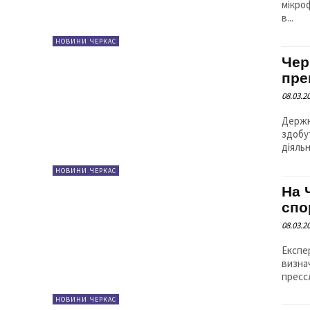
мікрофон
в...
НОВИНИ ЧЕРКАС
Чер
пре
08.03.2
Держк
здобут
діяльн
НОВИНИ ЧЕРКАС
На 
спо
08.03.2
Експер
визначил
пресс
НОВИНИ ЧЕРКАС