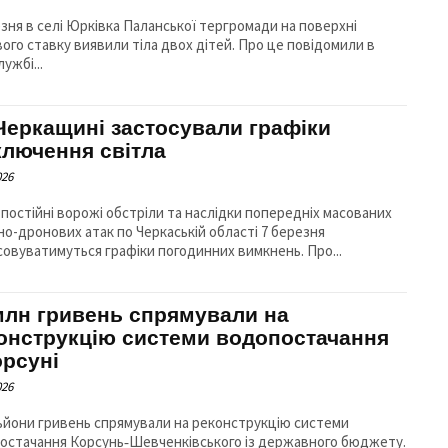
езня в селі Юрківка Паланської тергромади на поверхні
о ставку виявили тіла двох дітей. Про це повідомили в
ужбі...
Черкащині застосували графіки
ключення світла
026
 постійні ворожі обстріли та наслідки попередніх масованих
но-дронових атак по Черкаській області 7 березня
застосовуватимуться графіки погодинних вимкнень. Про...
млн гривень спрямували на
онструкцію системи водопостачання
орсуні
026
льйони гривень спрямували на реконструкцію системи
остачання Корсунь‐Шевченківського із державного бюджету.