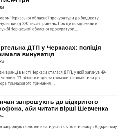
026
зовом Черкаської обласної прокуратури до бюджету
 понад 220 тисяч гривень. Про це повідомили в
ужбі Черкаської обласної прокуратури....
ртельна ДТП у Черкасах: поліція
римала винуватця
026
ні вранці в місті Черкаси сталася ДТП, у якій загинув 49-
 чоловік. 23-річного водія затримали та помістили до
ізолятора тимчасового тримання. ...
нчан запрошують до відкритого
рофона, аби читати вірші Шевченка
026
ні запрошують містян взяти участь в поетичному «Відкритому