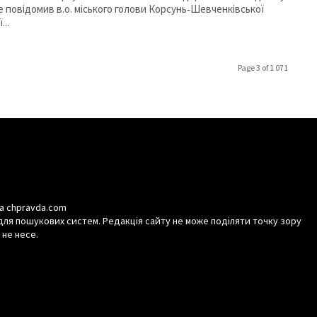
е повідомив в.о. міського голови Корсунь‐Шевченківської
...
Page 3 of 1 071
а chpravda.com
для пошукових систем. Редакція сайту не може поділяти точку зору
 не несе.