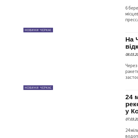
6 бер
місцевог
прессл
НОВИНИ ЧЕРКАС
На 
від
08.03.2
Через
ракет
НОВИНИ ЧЕРКАС
24 
рек
у К
07.03.2
24 мі
водоп