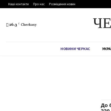
Наші контакти
Про нас
Розміщення новин
Ч
26.3
C
Cherkasy
НОВИНИ ЧЕРКАС
УКРА
До 
220