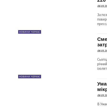
08.03.2
За по
повернули
прессл
НОВИНИ ЧЕРКАС
Сме
зат
08.03.2
Сьогод
річний
НОВИНИ ЧЕРКАС
Ума
мік
08.03.2
В Ума