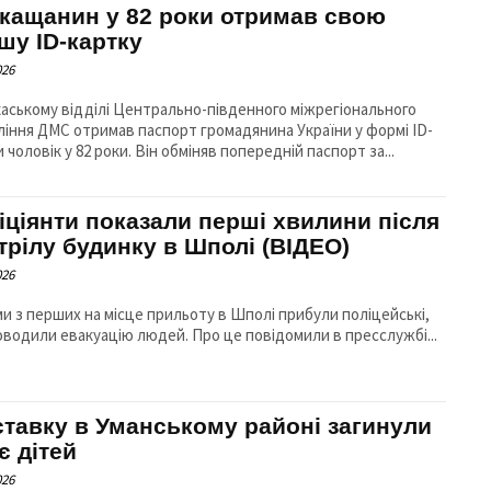
кащанин у 82 роки отримав свою
шу ID-картку
026
каському відділі Центрально-південного міжрегіонального
ління ДМС отримав паспорт громадянина України у формі ID-
 чоловік у 82 роки. Він обміняв попередній паспорт за...
іціянти показали перші хвилини після
трілу будинку в Шполі (ВІДЕО)
026
и з перших на місце прильоту в Шполі прибули поліцейські,
які проводили евакуацію людей. Про це повідомили в пресслужбі...
ставку в Уманському районі загинули
є дітей
026