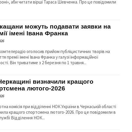
і», аби читати вірші Тараса Шевченка. Про це повідомили
кащани можуть подавати заявки на
мії імені Івана Франка
026
омтелерадіо оголосив прийом публіцистичних творів на
тя премії імені Івана Франка у галузі інформаційної
ості. Він триватиме з 2 березня по 1 травня...
Черкащині визначили кращого
ртсмена лютого-2026
026
тна комісія при відділенні НОК України в Черкаській області
а кращого спортсмена лютого-2026. Про це повідомили в
лужбі Відділення НОК...