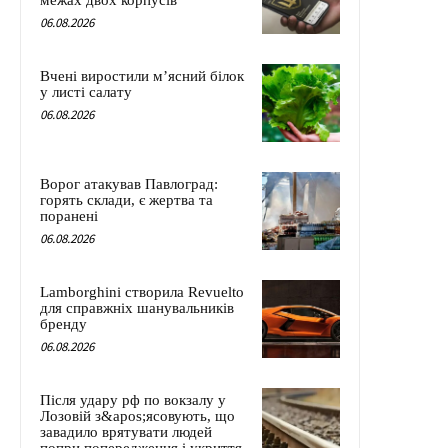
межах двох корпусів
06.08.2026
Вчені виростили м’ясний білок
у листі салату
06.08.2026
Ворог атакував Павлоград:
горять склади, є жертва та
поранені
06.08.2026
Lamborghini створила Revuelto
для справжніх шанувальників
бренду
06.08.2026
Після удару рф по вокзалу у
Лозовій з&apos;ясовують, що
завадило врятувати людей