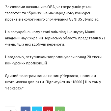
За словами начальника ОВА, четверо учнів узяли
“золото” та “бронзу” на міжнародному конкурсі
проєктів екологічного спрямування GENIUS Jlympiad.
На всеукраїнському етапі олімпіад і конкурсу Малої
академії наук України Черкаську область представляв 71
учень. 42 із них здобули перемоги.
Нагадаємо, вступникам запропонували понад 20 тисяч
конкурсних пропозицій.
Єдиний телеграм-канал новин у Черкасах, новинам
якого можна довіряти. Підписуйся на “18000 | Шо там у
Черкасах?”