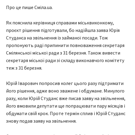
Про це пише Сміла.ua.
Як пояснила керівниця справами міськвиконкому,
проєкт рішення підготували, бо надійшла заява Юрія
Студанса на звільнення із займаної посади. Тож
пропонують раді припинити повноваження секретаря
Смілянської міської ради з 31 березня. Також вивести
секретаря міської ради зі складу виконавчого комітету
теж з 31 березня.
Юрій Іварович попросив колег цього разу підтримати
його рішення, адже воно зважене і обдумане. Минулого
разу, коли Юрій Студанс вже писав заяву на звільнення,
його вмовили депутати ще попрацювати пару місяців і
обдумати свій крок. Проте термін сплив і Юрій Студанс
знову подав заяву на звільнення.