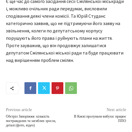
Є ще час до самого засідання сесії Смілянської міськради
і, можливо очільник ради передумає, висловили
сподівання деякі члени комісії. Та Юрій Студанс
категорично заявив, що не підтримуючи його заяву на
звільнення, колеги по депутатському корпусу
порушують його права і руйнують плани на життя.
Проте зауважив, що він продовжує залишатися
депутатом Смілянської міської ради та буде працювати
над вирішенням проблем смілян.
Previous article
Next article
Обстріл Запоріжжя: кількість
В Києві пролунали вибухи: працює
постраждалих та загиблих зросла,
ППО
деталі (фото, відео)