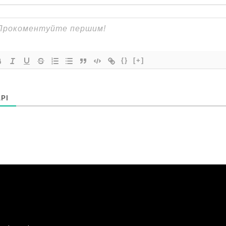
{}
[+]
РІ