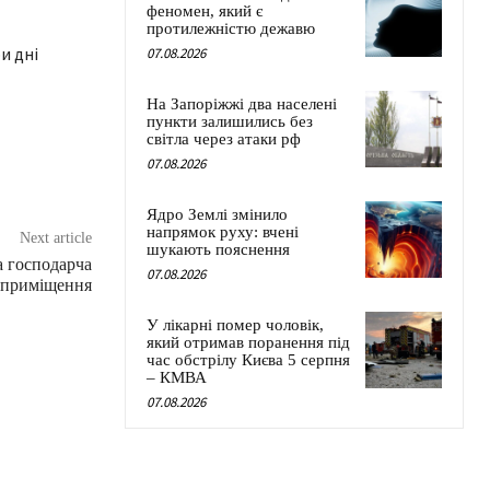
феномен, який є
протилежністю дежавю
07.08.2026
На Запоріжжі два населені
пункти залишились без
світла через атаки рф
07.08.2026
Ядро Землі змінило
напрямок руху: вчені
Next article
шукають пояснення
а господарча
07.08.2026
і приміщення
У лікарні помер чоловік,
який отримав поранення під
час обстрілу Києва 5 серпня
– КМВА
07.08.2026