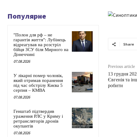
Популярне
"Полон для рф – не
гарантія життя": Лубінець
Share
відреагував на розстріл
бійця ЗСУ біля Мирного на
Донеччині
07.08.2026
Previous article
13 грудня 202
У лікарні помер чоловік,
Євгенія та і
який отримав поранення
під час обстрілу Києва 5
робити
серпня – КМВА
07.08.2026
Генштаб підтвердив
ураження РЛС у Криму і
ретрансляторів дронів
окупантів
07.08.2026