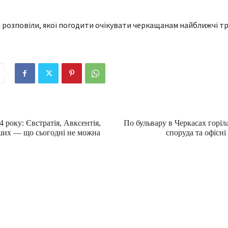
4 року: Євстратія, Авксентія,
По бульвару в Черкасах горіл
нших — що сьогодні не можна
споруда та офісн