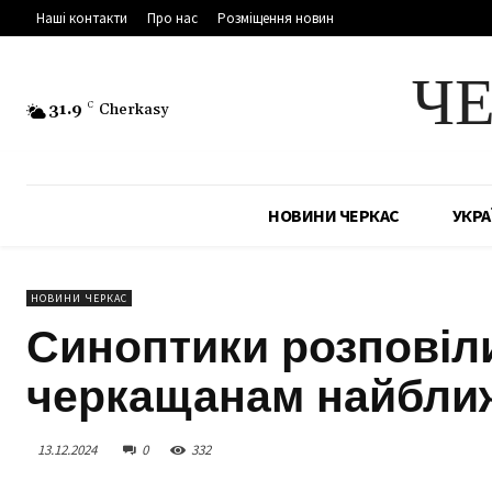
Наші контакти
Про нас
Розміщення новин
Ч
31.9
C
Cherkasy
НОВИНИ ЧЕРКАС
УКРА
НОВИНИ ЧЕРКАС
Синоптики розповіли
черкащанам найближ
13.12.2024
0
332