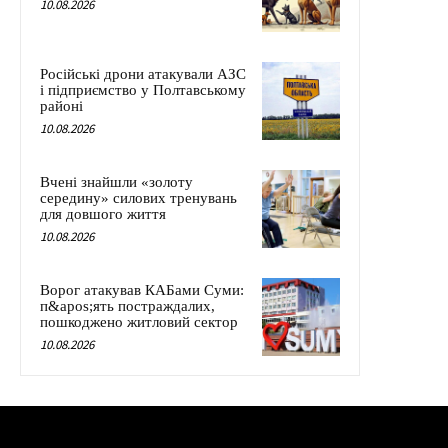
10.08.2026
Російські дрони атакували АЗС
і підприємство у Полтавському
районі
10.08.2026
Вчені знайшли «золоту
середину» силових тренувань
для довшого життя
10.08.2026
Ворог атакував КАБами Суми:
п&apos;ять постраждалих,
пошкоджено житловий сектор
10.08.2026