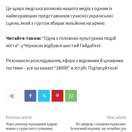
Це щира людська розмова нашого медіа з одним із
найяскравіших представників сучасної української
сцени, який з гуртом збирає мільйони на армію.
Читайте також:
“Одна з головних культурних подій
міста”: у Черкасах відбувся шостий ГайдаFest.
Резонансні розслідування, ефіри з відомими й цікавими
гостями – усе на каналі “18000” в ютубі. Підписуйтеся!
Previous article
Next article
Через ревнощі черкащанин вдарив
Не папірець з кількома підписами.
ножем у груди свого суперника
Зеленський відповів, що потрібно для