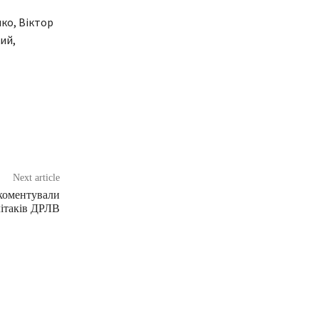
нко, Віктор
ий,
Next article
коментували
літаків ДРЛВ