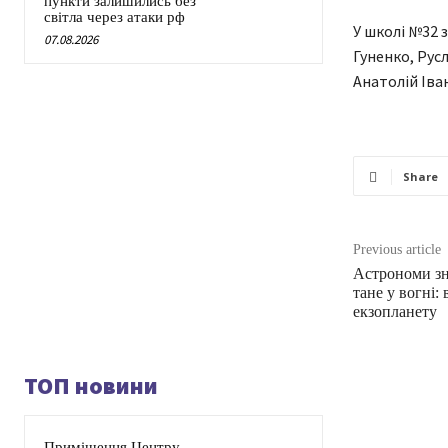
пункти залишились без
світла через атаки рф
У школі №32 
07.08.2026
Гуненко, Рус
Анатолій Іван
Share
Previous article
Астрономи зн
тане у вогні:
екзопланету
ТОП новини
Приміщення Центру