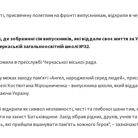
і, де зображені сім випускників, які віддали своє життя за У
еркаській загальноосвітній школі №32.
омили в пресслужбі Черкаської міської ради.
 у межах заходу пам’яті «Ангел, народжений серед людей», при
белі Костянтина Мірошниченка – випускника школи, який відда
аючи Україну.
і відкрили як символ незламності, честі та глибокої шани тим, 
и на захист Батьківщини. Захід зібрав рідних, друзів, учнів та
ь, які прийшли вшанувати пам’ять кожного Героя”, – зазначаю