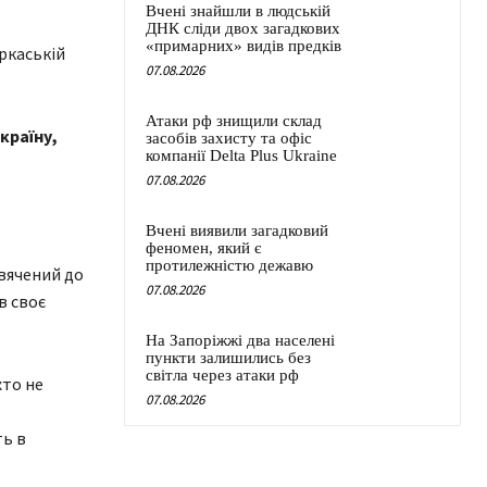
Вчені знайшли в людській
ДНК сліди двох загадкових
«примарних» видів предків
07.08.2026
Атаки рф знищили склад
країну,
засобів захисту та офіс
компанії Delta Plus Ukraine
07.08.2026
Вчені виявили загадковий
феномен, який є
протилежністю дежавю
свячений до
07.08.2026
в своє
На Запоріжжі два населені
пункти залишились без
світла через атаки рф
хто не
07.08.2026
ть в