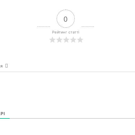
0
Рейтинг статті
ся
РІ