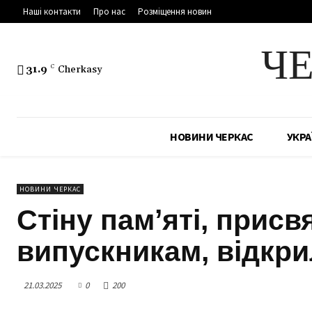
Наші контакти
Про нас
Розміщення новин
Ч
31.9
C
Cherkasy
НОВИНИ ЧЕРКАС
УКРА
НОВИНИ ЧЕРКАС
Стіну памʼяті, прис
випускникам, відкри
21.03.2025
0
200