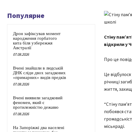
Популярне
Дрон зафіксував момент
Стіну пам’ят
народження горбатого
кита біля узбережжя
відкрили у Ч
Австралії
07.08.2026
Про це повід
Вчені знайшли в людській
ДНК сліди двох загадкових
Це відбулося
«примарних» видів предків
річниці заги
07.08.2026
життя, захищ
Вчені виявили загадковий
феномен, який є
“Стіну памʼят
протилежністю дежавю
побоявся стат
07.08.2026
громадськіст
міськраді.
На Запоріжжі два населені