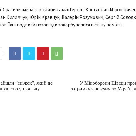
зобразили імена і світлини таких Героїв: Костянтин Мірошниче
лан Килимчук, Юрій Кравчук, Валерій Розумович, Сергій Солодк
ов. Їхні подвиги назавжди закарбувалися в стіну памʼяті.
айшли “сніжок”, який не
У Міноборони Швеції про
 виявлено унікальну
затримку з передачею Україні 