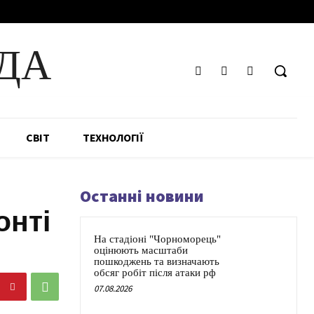
ДА
СВІТ
ТЕХНОЛОГІЇ
Останні новини
онті
На стадіоні "Чорноморець"
оцінюють масштаби
пошкоджень та визначають
обсяг робіт після атаки рф
07.08.2026