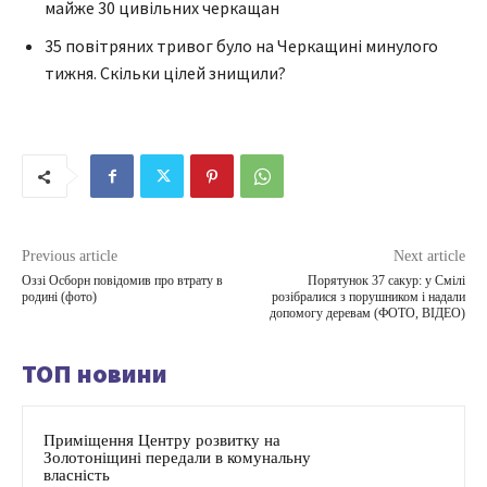
майже 30 цивільних черкащан
35 повітряних тривог було на Черкащині минулого
тижня. Скільки цілей знищили?
Previous article
Next article
Оззі Осборн повідомив про втрату в
Порятунок 37 сакур: у Смілі
родині (фото)
розібралися з порушником і надали
допомогу деревам (ФОТО, ВІДЕО)
ТОП новини
Приміщення Центру розвитку на
Золотоніщині передали в комунальну
власність