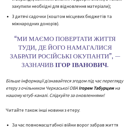
закупили необхідні для відновлення матеріали);
3 дитячі садочки (коштом місцевих бюджетів та
міжнародних донорів).
“МИ МАЄМО ПОВЕРТАТИ ЖИТТЯ
ТУДИ, ДЕ ЙОГО НАМАГАЛИСЯ
ЗАБРАТИ РОСІЙСЬКІ ОКУПАНТИ”, —
ЗАЗНАЧИВ
ІГОР ІВАНОВИЧ
.
Більше інформації дізнавайтеся згодом під час перегляду
етеру з очільником Черкаської ОВА
Ігорем Табурцем
на
нашому
ютуб-каналі
. Слідкуйте за оновленнями!
Читайте також інші новини з етеру:
За час повномасштабної війни ворог забрав життя