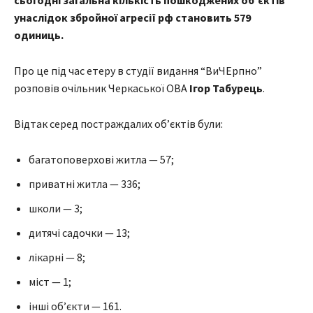
сьогодні загальна кількість пошкоджених об’єктів
унаслідок збройної агресії рф становить 579
одиниць.
Про це під час етеру в студії видання “ВиЧЕрпно”
розповів очільник Черкаської ОВА
Ігор Табурець
.
Відтак серед постраждалих об’єктів були:
багатоповерхові житла — 57;
приватні житла — 336;
школи — 3;
дитячі садочки — 13;
лікарні — 8;
міст — 1;
інші об’єкти — 161.