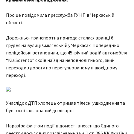
Про це повідомила пресслужба ГУ НП в Черкаській
області.
Дорожньо-транспортна пригода сталася вранці 6
грудня на вулиці Смілянській у Черкасах. Попередньо
поліцейські встановили, що 45-річний водій автомобіля
“Kia Sorento” скоїв наїзд на неповнолітнього, який
переходив дорогу по нерегульованому пішохідному
переході.
Унаслідок ДТП хлопець отримав тілесні ушкодження та
був госпіталізований до лікарні.
Наразі за фактом події відомості внесені до Єдиного
реєстру досудових розслідувань за ч. 1 ст. 286 КК України.