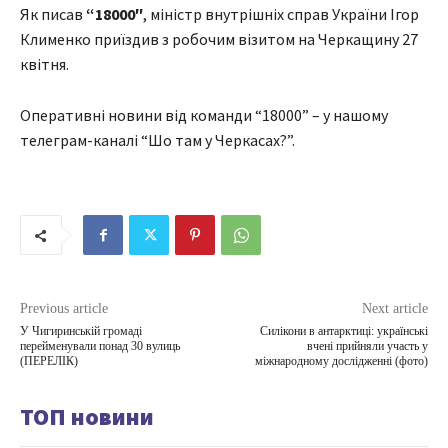
Як писав
“
18000″
, міністр внутрішніх справ України Ігор
Клименко приїздив з робочим візитом на Черкащину 27
квітня.
Оперативні новини від команди “18000” – у нашому
телеграм-каналі “Шо там у Черкасах?”.
Previous article
Next article
У Чигиринській громаді
Cилікони в антарктиці: українські
перейменували понад 30 вулиць
вчені прийняли участь у
(ПЕРЕЛІК)
міжнародному дослідженні (фото)
ТОП новини