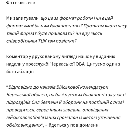
Фото читачів
Ми запитували:
що це за формат роботи і чи є цей
формат «мобільним блокпостами»? Протягом якого часу
такий формат буде працювати? Чи вручають
співробітники ТЦК там повістки?
Коментар у друкованому вигляді нашому виданню
надали у пресслужбі Черкаської ОВА. Цитуємо один з
його абзаців:
“
Відповідно до наказів Військової комендатури
Черкаської області, на базі рухомих блокпостів за участі
підрозділів Сил безпеки й оборони на постійній основі
проводиться, серед інших завдань, оповіщення
військовозобов’язаних громадян із метою уточнення
облікових даних
“, – йдеться у повідомленні.