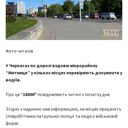
Фото читачів
У Черкасах по дорозі вздовж мікрорайону
“Митниця” у кількох місцях перевіряють документи у
водіїв.
Про це “
18000″
повідомляють читачі з початку дня.
Згідно з наданою нам інформацією, на місцях працюють
співробітники патрульної поліції та люди у військовій
формі.