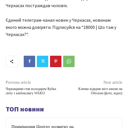
Черкасах постраждав чоловік.
Єдиний телеграм-канал новин у Черкасах, новинам
якого можна довіряти. Підписуйся на “18000 | Шо там у
Черкасах?”.
Previous article
Next article
Черкащанин став володарем Кубка
Кличко відкрив міст-хвилю на
світу з кікбоксингу WAKO
Оболоні (фото, відео)
ТОП новини
Приміщення Центру розвитку на