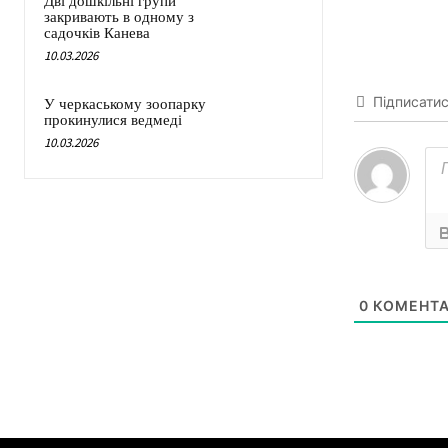
Дві дошкільні групи
закривають в одному з
садочків Канева
10.03.2026
Підписати
У черкаському зоопарку
прокинулися ведмеді
10.03.2026
0
КОМЕНТА