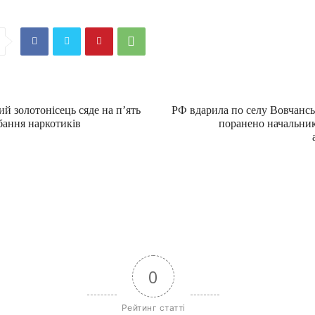
й золотонісець сяде на п’ять
РФ вдарила по селу Вовчансь
бання наркотиків
поранено начальник
0
Рейтинг статті