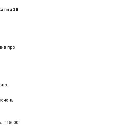
ати з 16
мив про
ово.
ключень
л “18000”