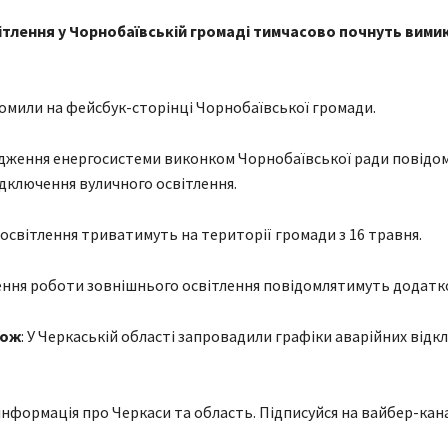
ітлення у Чорнобаївській громаді тимчасово почнуть вимик
омили на фейсбук-сторінці Чорнобаївської громади.
дження енергосистеми виконком Чорнобаївської ради повідо
дключення вуличного освітлення.
освітлення триватимуть на території громади з 16 травня.
ння роботи зовнішнього освітлення повідомлятимуть додатк
кож
: У Черкаській області запровадили графіки аварійних від
нформація про Черкаси та область. Підписуйся на вайбер-кана