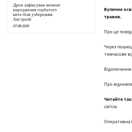
Дрон зафіксував момент
Вуличне осв
народження горбатого
кита біля узбережжя
травня.
Австралії
07.08.2026
Про це повід
Через пошко
тимчасове ві
Відключення 
Про відновле
Читайте та
світла
Оперативна і