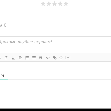
ся
{}
[+]
РІ