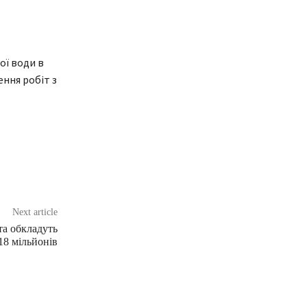
ої води в
ння робіт з
Next article
та обкладуть
18 мільйонів