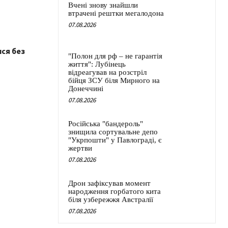
Вчені знову знайшли
втрачені рештки мегалодона
07.08.2026
ися без
"Полон для рф – не гарантія
життя": Лубінець
відреагував на розстріл
бійця ЗСУ біля Мирного на
Донеччині
07.08.2026
Російська "бандероль"
знищила сортувальне депо
"Укрпошти" у Павлограді, є
жертви
07.08.2026
Дрон зафіксував момент
народження горбатого кита
біля узбережжя Австралії
07.08.2026