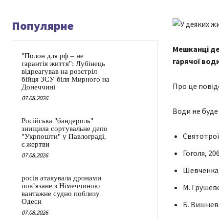
Популярне
Мешканці дея
"Полон для рф – не
гарячої води
гарантія життя": Лубінець
відреагував на розстріл
бійця ЗСУ біля Мирного на
Про це повід
Донеччині
07.08.2026
Води не буде
Російська "бандероль"
знищила сортувальне депо
Святотрої
"Укрпошти" у Павлограді,
є жертви
Гоголя, 206
07.08.2026
Шевченка,
росія атакувала дронами
пов’язане з Німеччиною
М. Грушевсь
вантажне судно поблизу
Одеси
Б. Вишнев
07.08.2026