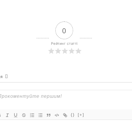
0
Рейтинг статті
ся
{}
[+]