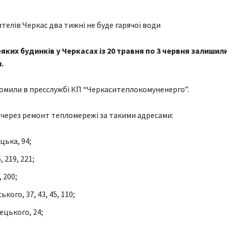
ких будинків у Черкасах із 20 травня по 3 червня залишил
.
омили в пресслужбі КП “Черкаситеплокомуненерго”.
 через ремонт тепломережі за такими адресами:
цька, 94;
, 219, 221;
 200;
кого, 37, 43, 45, 110;
ецького, 24;