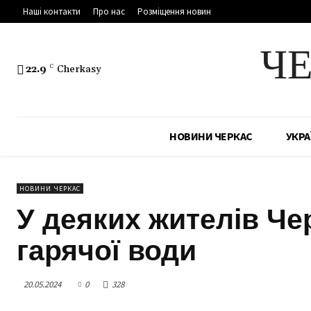
Наші контакти
Про нас
Розміщення новин
Ч
22.9
C
Cherkasy
НОВИНИ ЧЕРКАС
УКРА
НОВИНИ ЧЕРКАС
У деяких жителів Че
гарячої води
20.05.2024
0
328