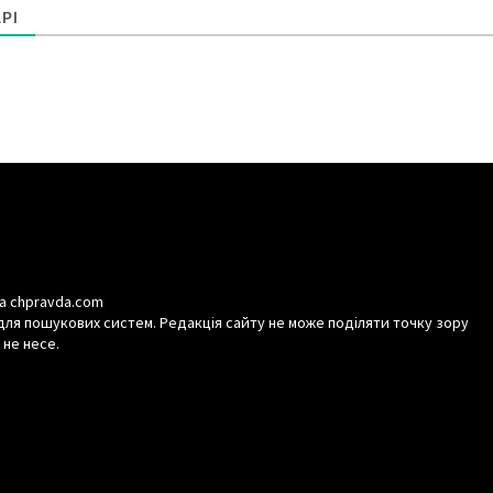
РІ
а chpravda.com
для пошукових систем. Редакція сайту не може поділяти точку зору
 не несе.