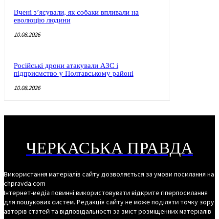
Вчені з’ясували, як собаки впливали на
еволюцію людини
10.08.2026
Російські дрони атакували АЗС і
підприємство у Полтавському районі
10.08.2026
ЧЕРКАСЬКА ПРАВДА
Використання матеріалів сайту дозволяється за умови посилання на
chpravda.com
Інтернет-медіа повинні використовувати відкрите гіперпосилання
для пошукових систем. Редакція сайту не може поділяти точку зору
авторів статей та відповідальності за зміст розміщенних матеріалів