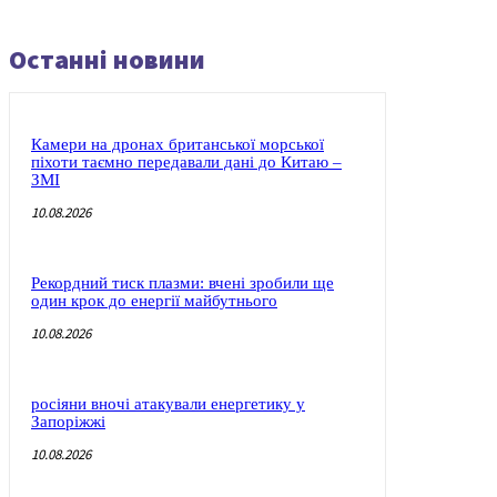
Останні новини
Камери на дронах британської морської
піхоти таємно передавали дані до Китаю –
ЗМІ
10.08.2026
Рекордний тиск плазми: вчені зробили ще
один крок до енергії майбутнього
10.08.2026
росіяни вночі атакували енергетику у
Запоріжжі
10.08.2026