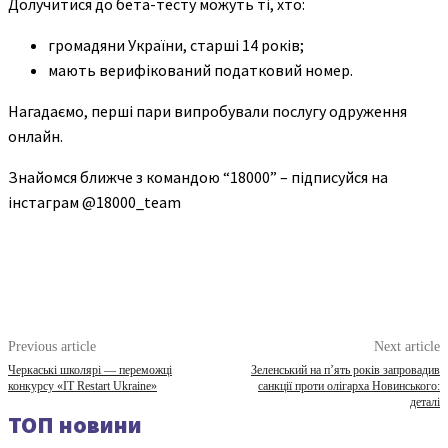
Долучитися до бета-тесту можуть ті, хто:
громадяни України, старші 14 років;
мають верифікований податковий номер.
Нагадаємо, перші пари випробували послугу одруження
онлайн.
Знайомся ближче з командою “18000” – підписуйся на
інстаграм @18000_team
Previous article
Next article
Черкаські школярі — переможці
Зеленський на п’ять років запровадив
конкурсу «IT Restart Ukraine»
санкції проти олігарха Новинського:
деталі
ТОП новини