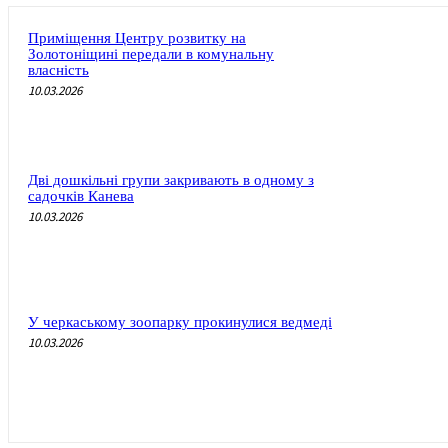
Приміщення Центру розвитку на
Золотоніщині передали в комунальну
власність
10.03.2026
Дві дошкільні групи закривають в одному з
садочків Канева
10.03.2026
У черкаському зоопарку прокинулися ведмеді
10.03.2026