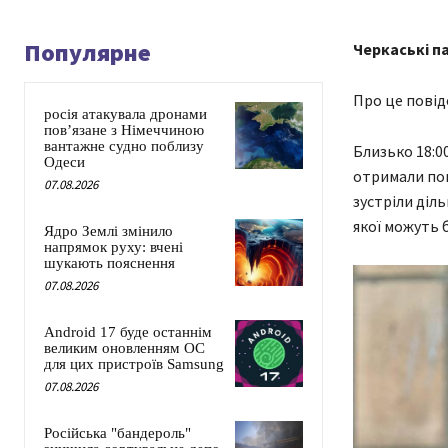
Популярне
Черкаські па
Про це повід
росія атакувала дронами
пов’язане з Німеччиною
вантажне судно поблизу
Близько 18:0
Одеси
отримали пов
07.08.2026
зустріли діл
якої можуть 
Ядро Землі змінило
напрямок руху: вчені
шукають пояснення
07.08.2026
Android 17 буде останнім
великим оновленням ОС
для цих пристроїв Samsung
07.08.2026
Російська "бандероль"