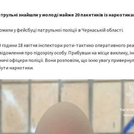
трульні знайшли у молоді майже 20 пакетиків із наркотика
омили у фейсбуці патрульної поліції в Черкаській області.
0 години 18 квітня інспектори роти-тактико оперативного ре
ідомлення про підозрілу особу. Прибувши на місце виклику, і
ьничі офіцери поліції. Вони розповіли, що їхню увагу привернул
бути наркотики.