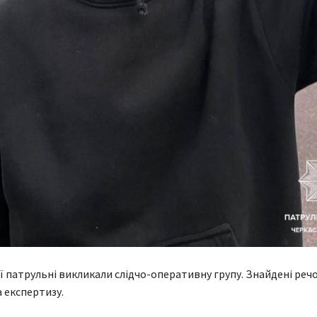
ії патрульні викликали слідчо-оперативну групу. Знайдені реч
 експертизу.