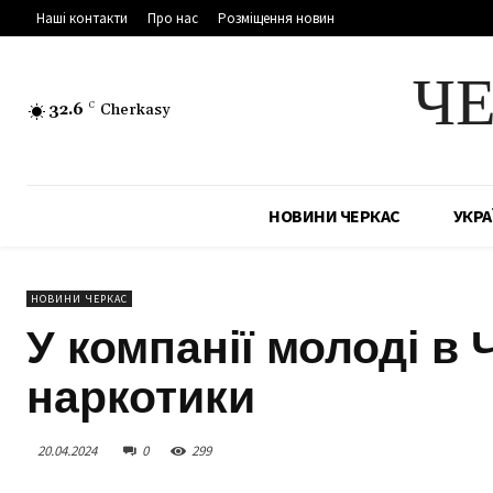
Наші контакти
Про нас
Розміщення новин
Ч
32.6
C
Cherkasy
НОВИНИ ЧЕРКАС
УКРА
НОВИНИ ЧЕРКАС
У компанії молоді в
наркотики
20.04.2024
0
299