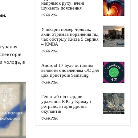
напрямок руху: вчені
шукають пояснення
ми.
07.08.2026
У лікарні помер чоловік,
який отримав поранення під
час обстрілу Києва 5 серпня
– КМВА
агування
07.08.2026
нспекторів
а молодь, в
Android 17 буде останнім
великим оновленням ОС для
цих пристроїв Samsung
07.08.2026
Генштаб підтвердив
ураження РЛС у Криму і
ретрансляторів дронів
окупантів
07.08.2026