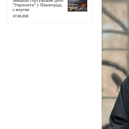
знищила сортувальне депо
"Укрпошти" у Павлограді,
є жертви
07.08.2026