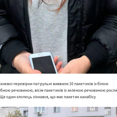
рхневої перевірки патрульні виявили 10 пакетиків із білою
ною речовиною, вісім пакетиків із зеленою речовиною росл
Ще один хлопець зізнався, що має пакетик канабісу.