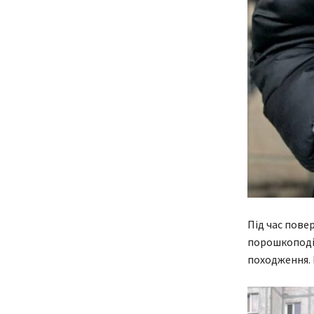
Під час пове
порошкоподіб
походження. 