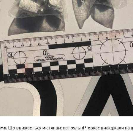
йте.
Що ввижається містянам: патрульні Черкас виїжджали на д