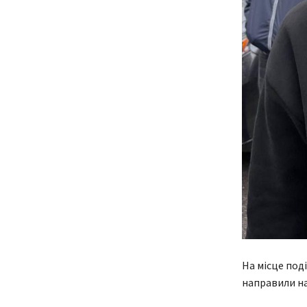
На місце под
направили на