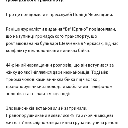
Про це повідомили в пресслужбі Поліції Черкащини.
Раніше журналісти видання “ВиЧЕрпно” повідомляли,
що на зупинці громадського транспорту, що
розташована на бульварі Шевченка в Черкасах, під час
конфлікту між чоловіками виникла бійка.
44-річний черкащанин розповів, що він вступився за
жінку до якої чіплялися двоє незнайомців. Тоді між
трьома чоловіками виникла бійка під час якої,
правопорушники заволоділи мобільним телефоном
чоловіка та втекли з місця події.
Зловмисників встановили й затримали.
Правопорушниками виявилися 48 та 37-річні місцеві
жителі. У них слідчо-оперативна група вилучила речові