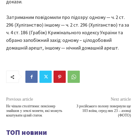
докази.
Затриманим повідомили про підозру: одному — ч. 2 ст.
296 (Хуліганство) іншому — ч. 2 ст. 296 (Хуліганство) та за
ч. 4 ст. 186 (Грабіж) Кримінального кодексу України та
обрано запобіжний захід: одному – цілодобовий
домашній арешт, іншому — нічний домашній арешт.
Previous article
Next article
Не чіпали століттями: пенсіонер
З російського полону повернули ще
знайшов у землі монети, які можуть
103 воїна, серед них 23 – азовці
коштувати цілий статок
(ФОТО)
ТОП новини