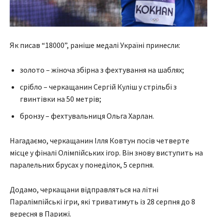
Як писав “18000”, раніше медалі Україні принесли:
золото – жіноча збірна з фехтування на шаблях;
срібло – черкащанин Сергій Куліш у стрільбі з
гвинтівки на 50 метрів;
бронзу – фехтувальниця Ольга Харлан.
Нагадаємо, черкащанин Ілля Ковтун посів четверте
місце у фіналі Олімпійських ігор. Він знову виступить на
паралельних брусах у понеділок, 5 серпня.
Додамо, черкащани відправляться на літні
Паралімпійські ігри, які триватимуть із 28 серпня до 8
вересня в Парижі.