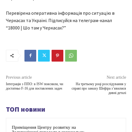
Перевірена оперативна інформація про ситуацію в
Черкасах та Україні. Підписуйся на телеграм-канал
“18000 | Шо там у Черкасах?”
Previous article
Next article
Інтеграція з ППО: в ISW пояснили, чи
На третьому році розслідування у
достатньо F-16 для поставлених задач
справі про замаху Шефіра з’явилися
дивні деталі
ТОП новини
Приміщення Центру розвитку на
Золотоніщині передали в комунальну