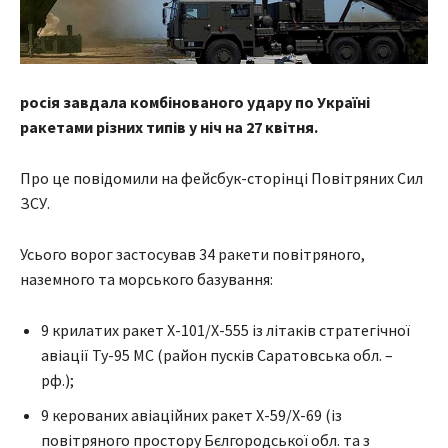
росія завдала комбінованого удару по Україні
ракетами різних типів у ніч на 27 квітня.
Про це повідомили на фейсбук-сторінці Повітряних Сил
ЗСУ.
Усього ворог застосував 34 ракети повітряного,
наземного та морського базування:
9 крилатих ракет Х-101/Х-555 із літаків стратегічної
авіації Ту-95 МС (район пусків Саратовська обл. –
рф.);
9 керованих авіаційних ракет Х-59/Х-69 (із
повітряного простору Бєлгородської обл. та з