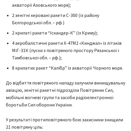
акваторії Азовського моря);
2 зенітні керовані ракети С-300 (із району
Бєлгородської обл. – рф.)
2 крилаті ракети “Іскандер-К” (із Криму);
4 аеробалістичні ракети Х-47М2 «Кинджал» із літаків
МіГ-31К (пуски з повітряного простору Рязанської і
Тамбовської обл. – рф.);
8 крилатих ракет “Калібр” із акваторії Чорного моря.
До відбиття повітряного нападу залучили винищувальну
авіацію, зенітні ракетні підрозділи Повітряних Сил,
мобільні вогневі групи та засоби радіоелектронної
боротьби Сил оборони України.
У результаті протиповітряного бою захисники знищили
21 повітряну ціль: