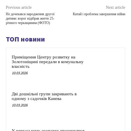
Previous article
Next article
Не дочекався народження другої
Китай і проблема завершення війни
дитини: ворог відібрав життя 25-
річного черкащанина (ФОТО)
ТОП новини
Приміщення Центру розвитку на
Золотоніщині передали в комунальну
власність
10.03.2026
Дві дошкільні групи закривають в
одному з садочків Канева
10.03.2026
У черкаському зоопарку прокинулися