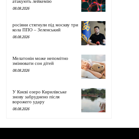
атакують лейкемію
08.08.2026
росіяни стягнули під москву три
кола ППО – Зеленський
08.08.2026
Мелатонін може непомітно
змінювати сон дітей
08.08.2026
У Києві озеро Кирилівське
знову забруднено після
ворожего удару
08.08.2026