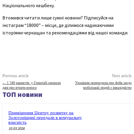
Національного кешбеку.
Втомився читати лише сумні новини? Підписуйся на
інстаграм “18000” – місце, де ділимося надихаючими
історіями черкащан та рекомендаціями від нашої команди.
Previous article
Next article
— 1 540 рашистів: у Генштабі оновили
Українців попередили про фейк щодо
дані про втрати ворога
мобілізації людей з інвалідністю
ТОП новини
Приміщення Центру розвитку на
Золотоніщині передали в комунальну
власність
10.03.2026