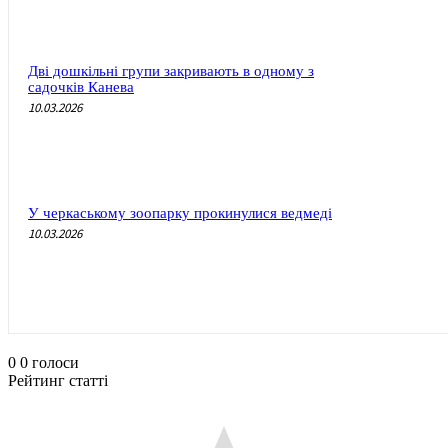
Дві дошкільні групи закривають в одному з
садочків Канева
10.03.2026
У черкаському зоопарку прокинулися ведмеді
10.03.2026
0
0
голоси
Рейтинг статті