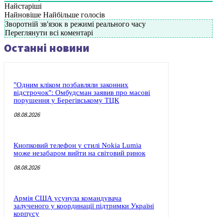
Найстаріші
Найновіше
Найбільше голосів
Зворотній зв'язок в режимі реального часу
Переглянути всі коментарі
Останні новини
"Одним кліком позбавляли законних
відстрочок": Омбудсман заявив про масові
порушення у Берегівському ТЦК
08.08.2026
Кнопковий телефон у стилі Nokia Lumia
може незабаром вийти на світовий ринок
08.08.2026
Армія США усунула командувача
залученого у координації підтримки Україні
корпусу