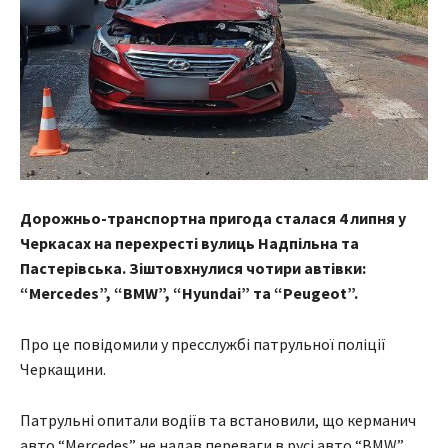
Дорожньо-транспортна пригода сталася 4 липня у
Черкасах на перехресті вулиць Надпільна та
Пастерівська. Зіштовхнулися чотири автівки:
“Mercedes”, “BMW”, “Hyundai” та “Peugeot”.
Про це повідомили у пресслужбі патрульної поліції
Черкащини.
Патрульні опитали водіїв та встановили, що керманич
авто “Mercedes” не надав переваги в русі авто “BMW”,