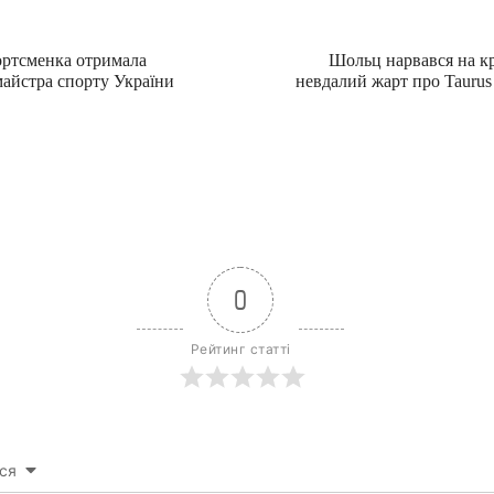
ортсменка отримала
Шольц нарвався на к
майстра спорту України
невдалий жарт про Taurus
0
Рейтинг статті
ся