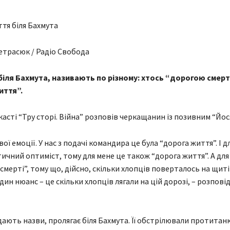
етрасюк / Радіо Свобода
іля Бахмута, називають по різному: хтось “дорогою смерті”
иття”.
асті “Тру сторі. Війна” розповів черкащанин із позивним “Йося
вої емоції. У нас з подачі командира це була “дорога життя”. І дл
тичний оптиміст, тому для мене це також “дорога життя”. А для
смерті”, тому що, дійсно, скільки хлопців поверталось на щиті
один нюанс – це скільки хлопців лягали на цій дорозі, – розпові
 дають назви, пролягає біля Бахмута. Її обстрілювали протита