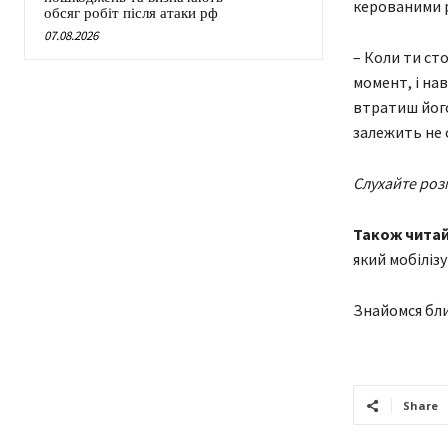
керованими ра
обсяг робіт після атаки рф
07.08.2026
– Коли ти сто
момент, і нав
втратиш його,
залежить не 
Слухайте роз
Також чита
який мобілізу
Знайомся бли
Share