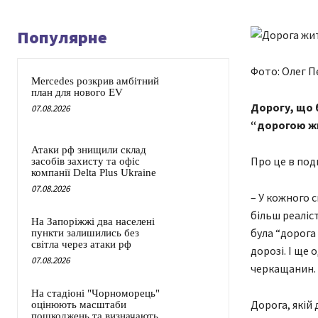
Популярне
Фото: Олег П
Mercedes розкрив амбітний
план для нового EV
Дорогу, що б
07.08.2026
“дорогою ж
Атаки рф знищили склад
Про це в подк
засобів захисту та офіс
компанії Delta Plus Ukraine
07.08.2026
– У кожного с
більш реаліс
На Запоріжжі два населені
була “дорога 
пункти залишились без
світла через атаки рф
дорозі. І ще 
07.08.2026
черкащанин.
На стадіоні "Чорноморець"
Дорога, якій
оцінюють масштаби
пошкоджень та визначають