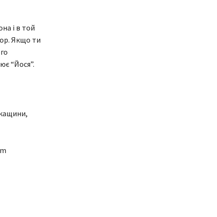
она і в той
тор. Якщо ти
ого
ює “Йося”.
ркащини,
am