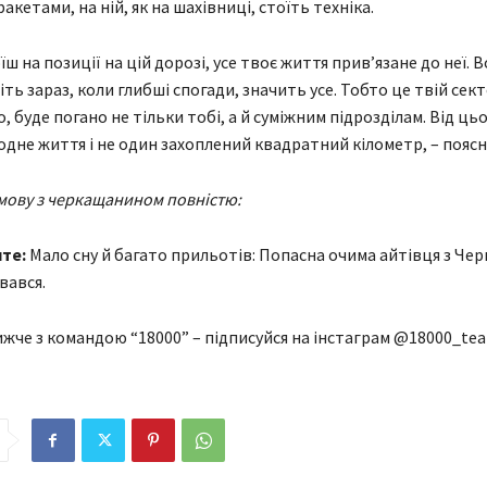
кетами, на ній, як на шахівниці, стоїть техніка.
їш на позиції на цій дорозі, усе твоє життя прив’язане до неї. В
іть зараз, коли глибші спогади, значить усе. Тобто це твій сек
 буде погано не тільки тобі, а й суміжним підрозділам. Від ць
одне життя і не один захоплений квадратний кілометр, – поясн
мову з черкащанином повністю:
йте:
Мало сну й багато прильотів: Попасна очима айтівця з Че
вався.
жче з командою “18000” – підписуйся на інстаграм @18000_te