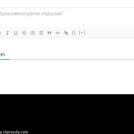
{}
[+]
РІ
а chpravda.com