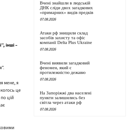
Вчені знайшли в людській
ДНК сліди двох загадкових
«примарних» видів предків
07.08.2026
Атаки рф знищили склад
засобів захисту та офіс
компанії Delta Plus Ukraine
, інші –
07.08.2026
Вчені виявили загадковий
”.
феномен, який є
протилежністю дежавю
07.08.2026
я мене, я
 когось це
На Запоріжжі два населені
 по цій
пункти залишились без
світла через атаки рф
дає
07.08.2026
нковими