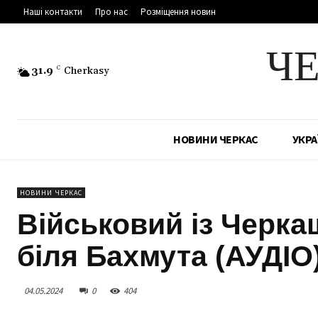
Наші контакти
Про нас
Розміщення новин
Ч
31.9
C
Cherkasy
НОВИНИ ЧЕРКАС
УКРА
НОВИНИ ЧЕРКАС
Військовий із Черка
біля Бахмута (АУДІО
04.05.2024
0
404