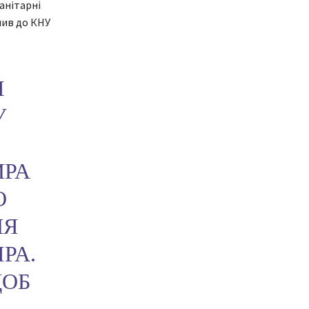
анітарні
упив до КНУ
М
У
ИРА
О
НЯ
РА.
ЩОБ