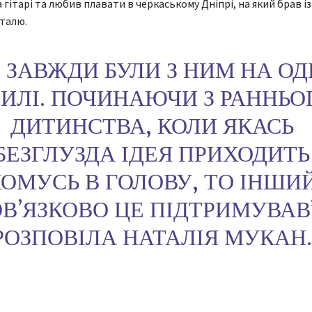
а гітарі та любив плавати в черкаському Дніпрі, на який брав і
талю.
 ЗАВЖДИ БУЛИ З НИМ НА ОД
ИЛІ. ПОЧИНАЮЧИ З РАННЬО
ДИТИНСТВА, КОЛИ ЯКАСЬ
БЕЗГЛУЗДА ІДЕЯ ПРИХОДИТЬ
ОМУСЬ В ГОЛОВУ, ТО ІНШИ
ВʼЯЗКОВО ЦЕ ПІДТРИМУВАВ”
РОЗПОВІЛА НАТАЛІЯ МУКАН