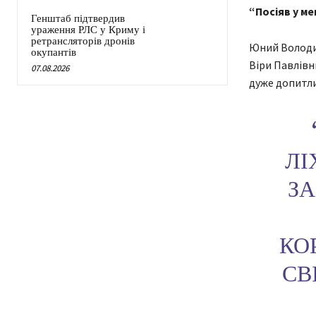
“Посіяв у ме
Генштаб підтвердив
ураження РЛС у Криму і
ретрансляторів дронів
Юний Володим
окупантів
Віри Павлівни
07.08.2026
дуже допитл
ЛІ
ЗА
КО
СВ