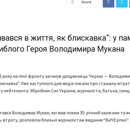
Share
ивався в життя, як блискавка”: у па
гиблого Героя Володимира Мукана
23 року на лінії фронту загинув уродженець Черкас — Володими
искавка”. Уже наступного дня медіа писали про страшну втрату
ту лейтенанта Збройних Сил України, журналіста, батька, сина,
тався Володимир Мукан, які мав плани 35-річний захисник та я
втрату, розповіли близькі журналістам видання “ВиЧЕрпно”.