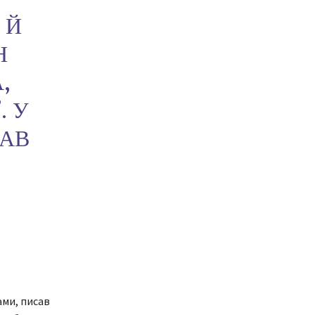
 Й
Н
,
. У
ДАВ
І
ами, писав