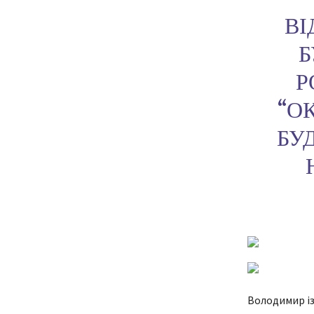
ВІ
Б
Р
“О
БУ
Володимир із