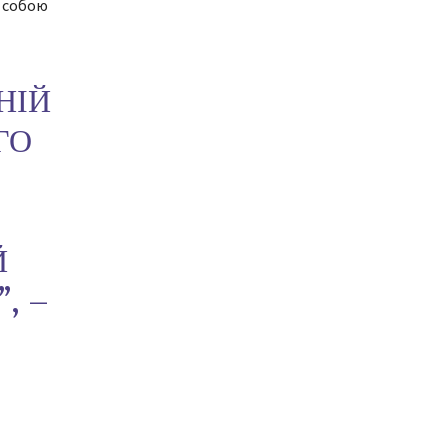
з собою
НІЙ
ГО
Й
, –
.