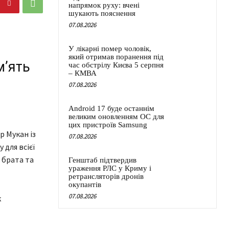
напрямок руху: вчені
шукають пояснення
07.08.2026
У лікарні помер чоловік,
який отримав поранення під
мʼять
час обстрілу Києва 5 серпня
– КМВА
07.08.2026
Android 17 буде останнім
великим оновленням ОС для
цих пристроїв Samsung
р Мукан із
07.08.2026
 для всієї
 брата та
Генштаб підтвердив
ураження РЛС у Криму і
ретрансляторів дронів
окупантів
07.08.2026
к