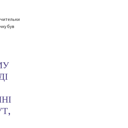
вчительки
чку був
МУ
ДІ
ННІ
УТ,