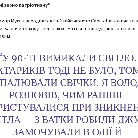
ні зерно патріотизму”
ир Мукан народився в сімʼї військового Сергія Івановича та 
. Закінчив школу з відзнакою. Батько пригадує, що син із мале
ивим.
“У 90-ТІ ВИМИКАЛИ СВІТЛО.
ХТАРИКІВ ТОДІ НЕ БУЛО, ТО
ПАЛЮВАЛИ СВІЧКИ. Я ВОЛО
РОЗПОВІВ, ЧИМ РАНІШЕ
РИСТУВАЛИСЯ ПРИ ЗНИКНЕ
ІТЛА — З ВАТКИ РОБИЛИ ДЖ
ЗАМОЧУВАЛИ В ОЛІЇ Й