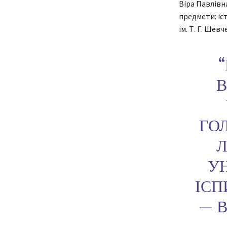
Віра Павлівн
предмети: іст
ім. Т. Г. Шев
В
ГО
Л
У
ІСП
— 