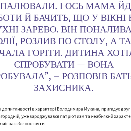
ДПАЛЮВАЛИ. І ОСЬ МАМА ЙД
БОТИ Й БАЧИТЬ, ЩО У ВІКНІ
УХНІ ЗАРЕВО. ВІН ПОНАЛИВ
ОЛІЇ, РОЗЛИВ ПО СТОЛУ, А Т
ЧАЛА ГОРІТИ. ДИТИНА ХОТІ
СПРОБУВАТИ — ВОНА
ОБУВАЛА”, – РОЗПОВІВ БАТ
ЗАХИСНИКА.
ї допитливості в характері Володимира Мукана, пригадує дру
городній, уже зароджувався патріотизм та неабиякий характе
 міг за себе постояти.