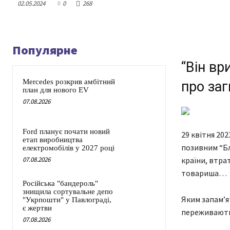
02.05.2024
0
268
Популярне
“Він вр
Mercedes розкрив амбітний
про за
план для нового EV
07.08.2026
Ford планує почати новий
29 квітня 20
етап виробництва
позивним “Бл
електромобілів у 2027 році
країни, втра
07.08.2026
товариша…
Російська "бандероль"
знищила сортувальне депо
Яким запам’я
"Укрпошти" у Павлограді,
є жертви
переживають 
07.08.2026