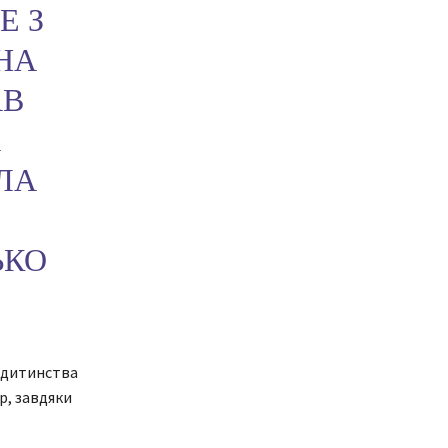
Е З
 НА
АВ
А
ЛА
ЬКО
г дитинства
р, завдяки