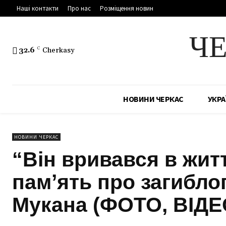
Наші контакти
Про нас
Розміщення новин
Ч
32.6
C
Cherkasy
НОВИНИ ЧЕРКАС
УКРА
НОВИНИ ЧЕРКАС
“Він вривався в житт
памʼять про загибл
Мукана (ФОТО, ВІД