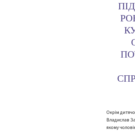
ПІ
РО
К
ПО
СПР
Окрім дитячо
Владислав За
якому чоловік