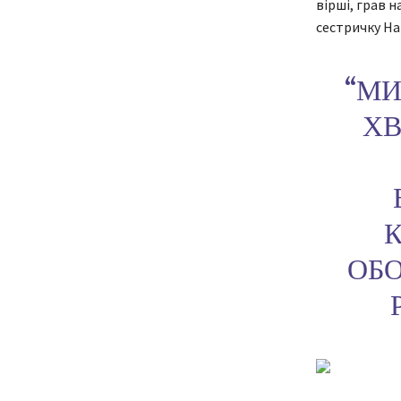
вірші, грав н
сестричку На
“МИ
ХВ
К
ОБО