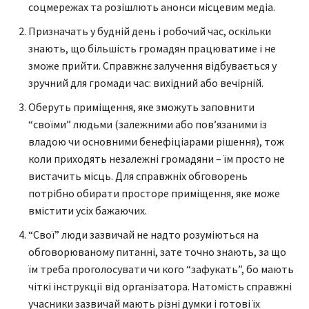
соцмережах та розішлють анонси місцевим медіа.
Призначать у будній день і робочий час, оскільки
знають, що більшість громадян працюватиме і не
зможе прийти. Справжнє залучення відбувається у
зручний для громади час: вихідний або вечірній.
Оберуть приміщення, яке зможуть заповнити
“своїми” людьми (залежними або пов’язаними із
владою чи основними бенефіціарами рішення), тож
коли приходять незалежні громадяни – їм просто не
вистачить місць. Для справжніх обговорень
потрібно обирати просторе приміщення, яке може
вмістити усіх бажаючих.
“Свої” люди зазвичай не надто розуміються на
обговорюваному питанні, зате точно знають, за що
їм треба проголосувати чи кого “зафукать”, бо мають
чіткі інструкції від організатора. Натомість справжні
учасники зазвичай мають різні думки і готові їх