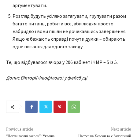
аргументувати.
Розгляд будуть усіляко затягувати, групувати разом
багато питань, робити все, аби людям просто
набридло і вони пішли не дочекавшись завершення.
Якщо ж бажають справді почути думки – обирають
одне питання для одного заходу.
Те, що відбувалося вчора у 206 кабінеті ЧМР – 5 із 5.
Допис Вікторії Феофілової у фейсбуці
Previous article
Next article
“Нестандартні заходи”: Україна
Наступ на Херсон та у Запорізькій