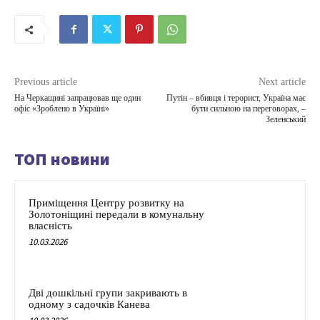
Previous article
Next article
На Черкащині запрацював ще один
Путін – вбивця і терорист, Україна має
офіс «Зроблено в Україні»
бути сильною на переговорах, –
Зеленський
ТОП новини
Приміщення Центру розвитку на
Золотоніщині передали в комунальну
власність
10.03.2026
Дві дошкільні групи закривають в
одному з садочків Канева