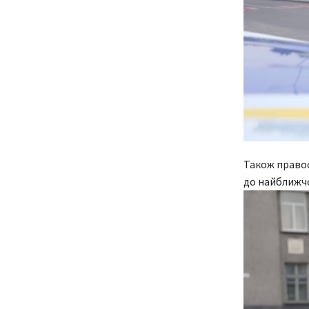
Також правоо
до найближчо