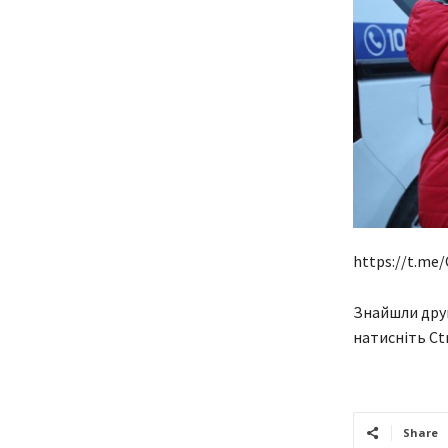
https://t.me/
Знайшли друк
натисніть Ctr
Share