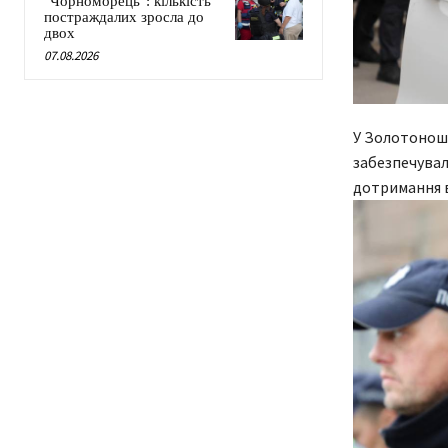
"Чорноморець": кількість
постраждалих зросла до
двох
07.08.2026
У Золотоноші
забезпечувал
дотримання 