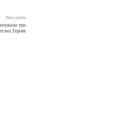
Next article
енували три
еглих Героїв