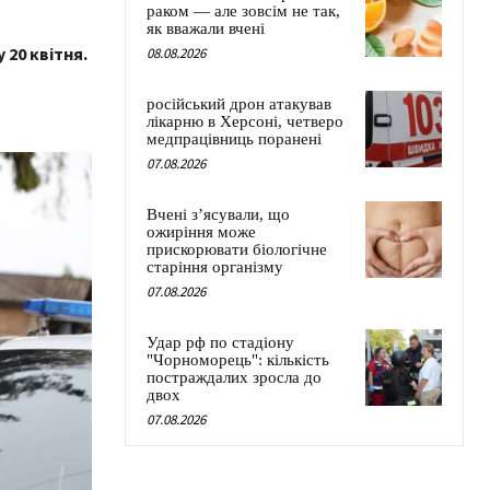
раком — але зовсім не так,
як вважали вчені
20 квітня.
08.08.2026
російський дрон атакував
лікарню в Херсоні, четверо
медпрацівниць поранені
07.08.2026
Вчені з’ясували, що
ожиріння може
прискорювати біологічне
старіння організму
07.08.2026
Удар рф по стадіону
"Чорноморець": кількість
постраждалих зросла до
двох
07.08.2026