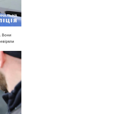
. Вони
ревіряли