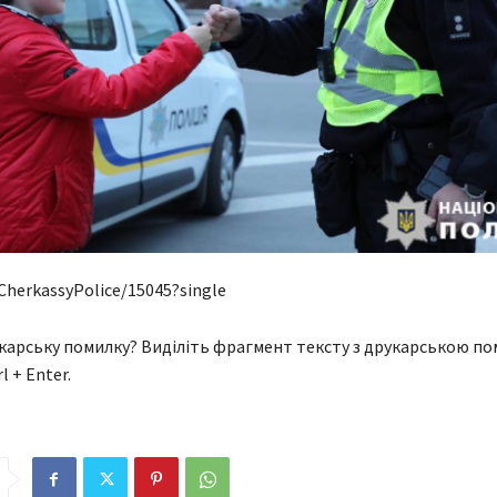
CherkassyPolice/15045?single
арську помилку? Виділіть фрагмент тексту з друкарською п
l + Enter.