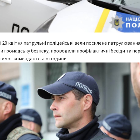
 20 квітня патрульні поліцейські вели посилене патрулювання
и громадську безпеку, проводили профілактичні бесіди та пе
вимог комендантської години.