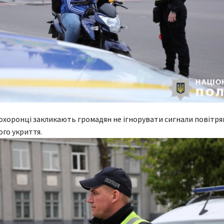
хоронці закликають громадян не ігнорувати сигнали повітрян
го укриття.