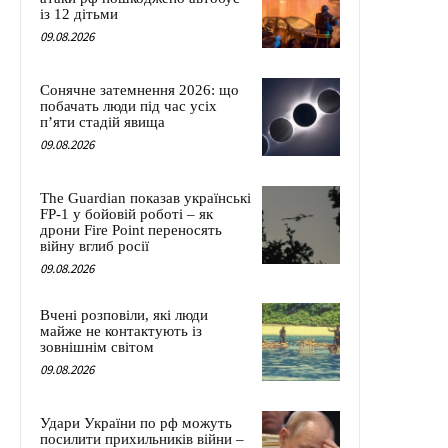
із 12 дітьми
09.08.2026
Сонячне затемнення 2026: що
побачать люди під час усіх
п’яти стадій явища
09.08.2026
The Guardian показав українські
FP-1 у бойовій роботі – як
дрони Fire Point переносять
війну вглиб росії
09.08.2026
Вчені розповіли, які люди
майже не контактують із
зовнішнім світом
09.08.2026
Удари України по рф можуть
посилити прихильників війни –