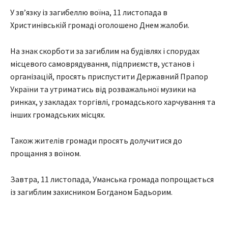
У зв’язку із загибеллю воїна, 11 листопада в
Христинівській громаді оголошено Днем жалоби.
На знак скорботи за загиблим на будівлях і спорудах
місцевого самоврядування, підприємств, установ і
організацій, просять приспустити Державний Прапор
України та утриматись від розважальної музики на
ринках, у закладах торгівлі, громадського харчування та
інших громадських місцях.
Також жителів громади просять долучитися до
прощання з воїном.
Завтра, 11 листопада, Уманська громада попрощається
із загиблим захисником Богданом Бадьорим.