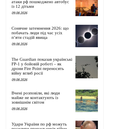
атаки рф пошкоджено автобус
із 12 дітьми
09.08.2026
Сонячне затемнення 2026: що
побачать люди під час усіх
п’яти стадій явища
09.08.2026
The Guardian показав українські
FP-1 у бойовій роботі – як
дрони Fire Point переносять
війну вглиб росії
09.08.2026
Вчені розповіли, які люди
майже не контактують із
зовнішнім світом
09.08.2026
Удари України по рф можуть
посилити прихильників війни –