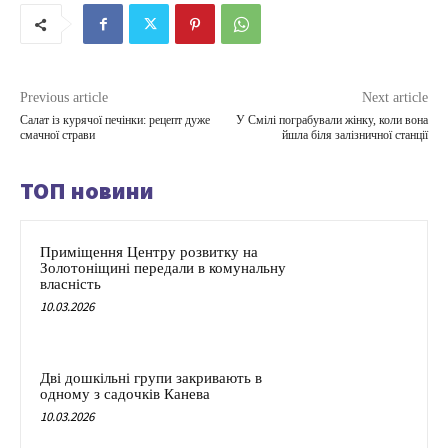
Previous article
Next article
Салат із курячої печінки: рецепт дуже
У Смілі пограбували жінку, коли вона
смачної страви
йшла біля залізничної станції
ТОП новини
Приміщення Центру розвитку на
Золотоніщині передали в комунальну
власність
10.03.2026
Дві дошкільні групи закривають в
одному з садочків Канева
10.03.2026