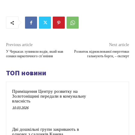
Previous article
Next article
У Черкасах зупинили водія, який мав
Розвиток відновлюваної енергетики
ознаки наркотичного сп’яніння
гальмують борги, – експерт
ТОП новини
Приміщення Центру розвитку на
Золотоніщині передали в комунальну
власність
10.03.2026
Дві дошкільні групи закривають в
одному з садочків Канева