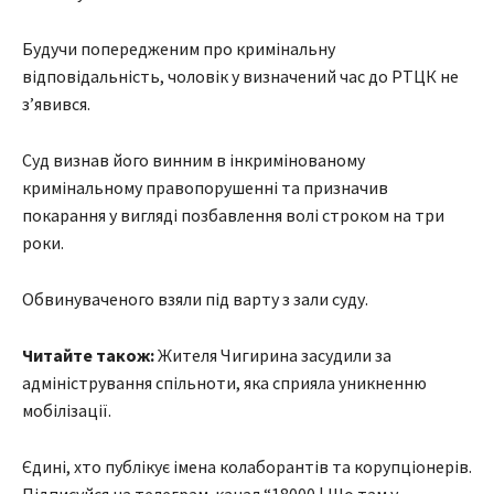
Будучи попередженим про кримінальну
відповідальність, чоловік у визначений час до РТЦК не
з’явився.
Суд визнав його винним в інкримінованому
кримінальному правопорушенні та призначив
покарання у вигляді позбавлення волі строком на три
роки.
Обвинуваченого взяли під варту з зали суду.
Читайте також:
Жителя Чигирина засудили за
адміністрування спільноти, яка сприяла уникненню
мобілізації.
Єдині, хто публікує імена колаборантів та корупціонерів.
Підписуйся на телеграм-канал “18000 | Шо там у