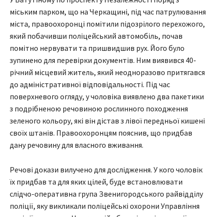
міським парком, що на Черкащині, під час патрулювання
міста, правоохоронці помітили підозрілого перехожого,
який побачивши поліцейський автомобіль, почав
помітно нервувати та пришвидшив рух. Його було
зупинено для перевірки документів. Ним виявився 40-
річний місцевий житель, який неодноразово притягався
до адміністративної відповідальності. Під час
поверхневого огляду, у чоловіка виявлено два пакетики
з подрібненою речовиною рослинного походження
зеленого кольору, які він дістав з лівої передньої кишені
своїх штанів. Правоохоронцям пояснив, що придбав
дану речовину для власного вживання.
Речові докази вилучено для дослідження. У кого чоловік
їх придбав та для яких цілей, буде встановлювати
слідчо-оперативна група Звенигородського райвідділу
поліції, яку викликали поліцейські охорони Управління