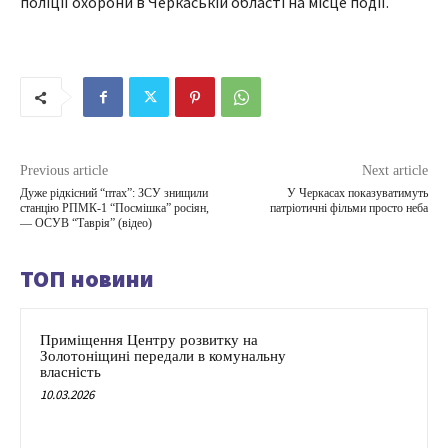
поліції охорони в Черкаській області на місце події.
Previous article
Next article
Дуже рідкісний “птах”: ЗСУ знищили
У Черкасах показуватимуть
станцію РПМК-1 “Посмішка” росіян,
патріотичні фільми просто неба
— ОСУВ “Таврія” (відео)
ТОП новини
Приміщення Центру розвитку на
Золотоніщині передали в комунальну
власність
10.03.2026