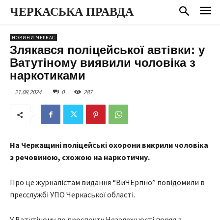
ЧЕРКАСЬКА ПРАВДА
НОВИНИ ЧЕРКАС
Злякався поліцейської автівки: у
Ватутіному виявили чоловіка з
наркотиками
21.08.2024
0
287
На Черкащині поліцейські охорони викрили чоловіка
з речовиною, схожою на наркотичну.
Про це журналістам видання “ВиЧЕрпно” повідомили в
пресслужбі УПО Черкаської області.
У Ватутіному по проспекту Незалежності поряд з