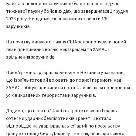
Близько половини заручників були звільнені під час
тижневої паузи у бойових діях, що завершилася 1 грудня
2023 року. Невідомо, скільки живих з решти 130
заручників.
На початку минулого тижня США запропонували новий
план припинення вогню між Ізраїлем та ХАМАС і
звільнення заручників.
Прем'єр-міністр Ізраїлю Беньямін Нетаньягу зазначив,
що Ізраїль готовий воювати до повної перемоги над
ХАМАС і обіцяє припинити вогонь лише після повернення
усіх викрадених терористами заручників.
Додамо, що в ніч на 14 квітня Іран атакував Ізраїль
сотнями ударних безпілотників і ракет. Це стало
відповіддю на удар ізраїльської армії по посольству
Ірану в столиці Сирії Дамаску 1 квітня, внаслідок якого