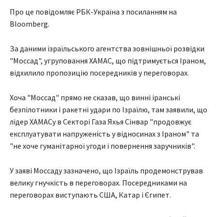
Про це повідомляє РБК-Україна з посиланням на
Bloomberg.
За даними ізраїльського агентства зовнішньої розвідки
"Моссад", угруповання ХАМАС, що підтримується Іраном,
відхилило пропозицію посередників у переговорах.
Хоча "Моссад" прямо не сказав, що винні іранські
безпілотники і ракетні удари по Ізраїлю, там заявили, що
лідер ХАМАСу в Секторі Газа Яхья Сінвар "продовжує
експлуатувати напруженість у відносинах з Іраном" та
"не хоче гуманітарної угоди і повернення заручників".
У заяві Моссаду зазначено, що Ізраїль продемонстрував
велику гнучкість в переговорах. Посередниками на
переговорах виступають США, Катар і Єгипет.