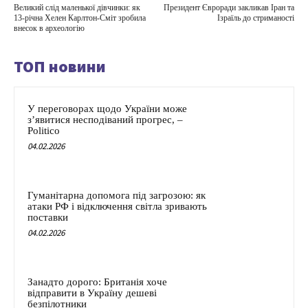
Великий слід маленької дівчинки: як
Президент Євроради закликав Іран та
13-річна Хелен Карлтон-Сміт зробила
Ізраїль до стриманості
внесок в археологію
ТОП новини
У переговорах щодо України може
з’явитися несподіваний прогрес, –
Politico
04.02.2026
Гуманітарна допомога під загрозою: як
атаки РФ і відключення світла зривають
поставки
04.02.2026
Занадто дорого: Британія хоче
відправити в Україну дешеві
безпілотники