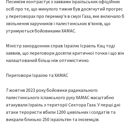
Песимізм контрастує з заявами ізраїльських офіційних
осіб про те, що минулого тижня був досягнутий прогрес
у переговорах про перемир'я в смузі Газа, яке включало б
звільнення заручників і палестинських в'язнів, що
утримуються бойовиками ХАМАС.
Міністр закордонних справ Ізраїлю Ісраель Кац тоді
заявив, що переговори досягли критичної точки і що він
налаштований більш ніж оптимістично.
Переговори Ізраїлю та ХАМАС
7 жовтня 2023 року бойовики радикального
палестинського ісламського руху ХАМАС масштабно
атакували Ізраїль з території Сектора Газа. У перші дні
атаки терористи вбили 1200 цивільних і солдатів та
викрали близько 250 ізраїльтян та іноземців.