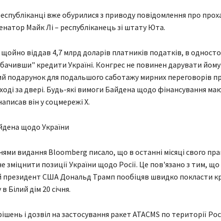
республіканці вже обурилися з приводу повідомлення про прох
енатор Майк Лі – республіканець зі штату Юта.
щойно віддав 4,7 млрд доларів платників податків, в однос
бачивши" кредити Україні. Конгрес не повинен дарувати йому
й подарунок для подальшого саботажу мирних переговорів п
ході за двері. Будь-які вимоги Байдена щодо фінансування ма
 написав він у соцмережі Х.
йдена щодо України
нями видання Bloomberg писало, що в останні місяці свого пра
е зміцнити позиції України щодо Росії. Це пов'язано з тим, що
 президент США Дональд Трамп пообіцяв швидко покласти кр
в Білий дім 20 січня.
ішень і дозвіл на застосування ракет ATACMS по території Росії