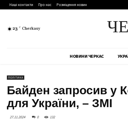
Наші контакти
Про нас
Розміщення новин
Ч
23
C
Cherkasy
НОВИНИ ЧЕРКАС
УКРА
ПОЛІТИКА
Байден запросив у К
для України, – ЗМІ
27.11.2024
0
132