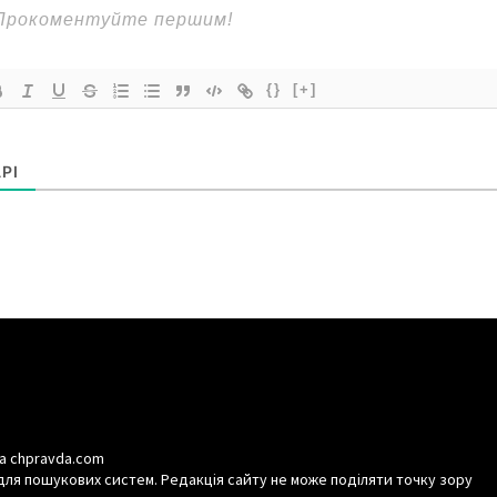
{}
[+]
РІ
а chpravda.com
для пошукових систем. Редакція сайту не може поділяти точку зору