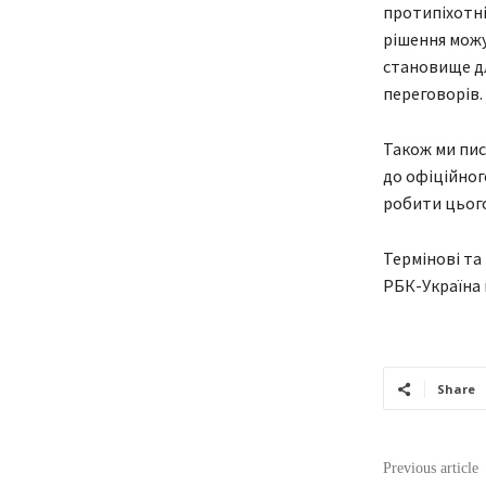
протипіхотні
рішення можу
становище дл
переговорів.
Також ми пис
до офіційног
робити цього
Термінові та
РБК-Україна 
Share
Previous article