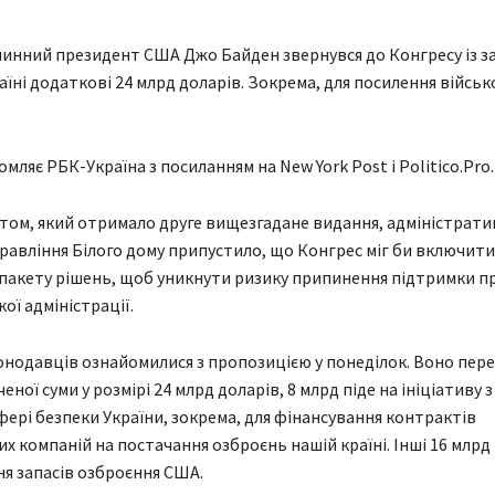
инний президент США Джо Байден звернувся до Конгресу із з
аїні додаткові 24 млрд доларів. Зокрема, для посилення військ
мляє РБК-Україна з посиланням на New York Post і Politico.Pro.
итом, який отримало друге вищезгадане видання, адміністрати
авління Білого дому припустило, що Конгрес міг би включит
пакету рішень, щоб уникнути ризику припинення підтримки пр
ої адміністрації.
онодавців ознайомилися з пропозицією у понеділок. Воно пер
еної суми у розмірі 24 млрд доларів, 8 млрд піде на ініціативу 
фері безпеки України, зокрема, для фінансування контрактів
х компаній на постачання озброєнь нашій країні. Інші 16 млрд
я запасів озброєння США.