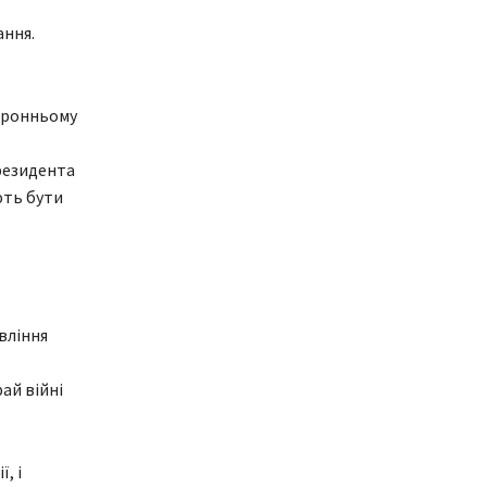
ання.
торонньому
резидента
ють бути
вління
ай війні
, і