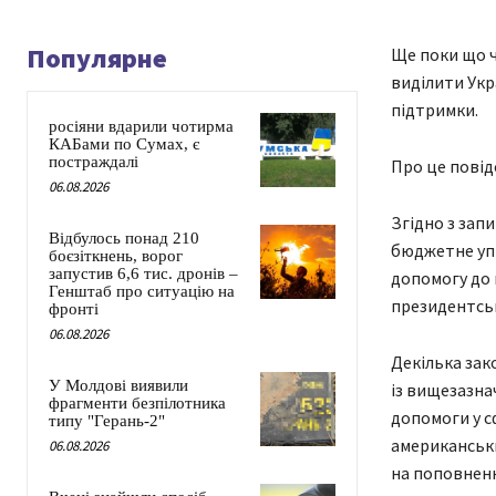
Популярне
Ще поки що ч
виділити Укр
підтримки.
росіяни вдарили чотирма
КАБами по Сумах, є
постраждалі
Про це повідо
06.08.2026
Згідно з зап
Відбулось понад 210
бюджетне упр
боєзіткнень, ворог
запустив 6,6 тис. дронів –
допомогу до 
Генштаб про ситуацію на
президентськ
фронті
06.08.2026
Декілька зак
У Молдові виявили
із вищезазнач
фрагменти безпілотника
допомоги у с
типу "Герань-2"
американськи
06.08.2026
на поповненн