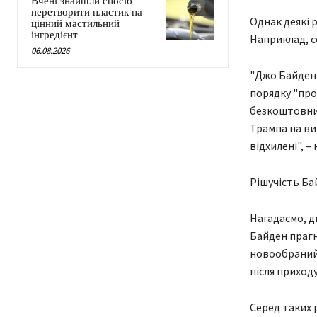
Вчені знайшли спосіб
перетворити пластик на
Однак деякі 
цінний мастильний
інгредієнт
Наприклад, с
06.08.2026
"Джо Байден 
порядку "про
безкоштовни
Трампа на ви
відхилені", –
Рішучість Ба
Нагадаємо, д
Байден прагн
новообраний
після приходу 
Серед таких р