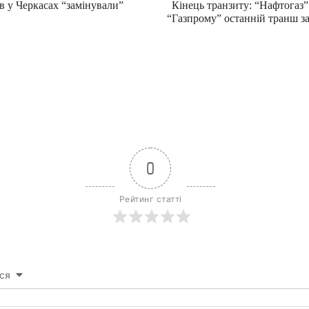
в у Черкасах “замінували”
Кінець транзиту: “Нафтогаз”
“Газпрому” останній транш з
0
Рейтинг статті
ся