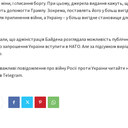
 міни, і списання боргу. При цьому, джерела видання кажуть, щ
ть допомогти Трампу. Зокрема, поставлять його у більш вигі
я припинення війни, а Україну – у більш вигідне становище дл
али, що адміністрація Байдена розглядала можливість публічн
о запрошення України вступити в НАТО. Але за підсумком вирі
.
 важливі повідомлення про війну Росії проти України читайте н
в Telegram.