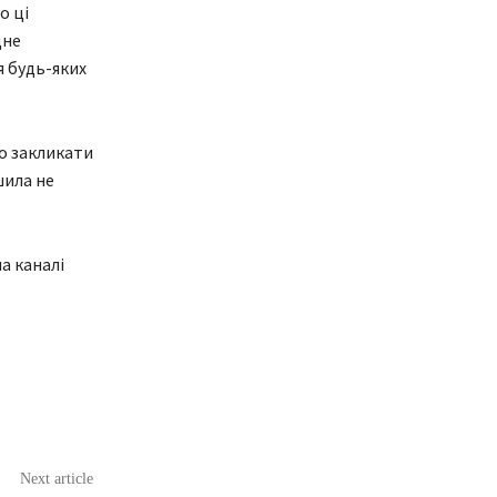
о ці
дне
я будь-яких
о закликати
шила не
а каналі
Next article