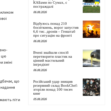
КАБами по Сумах, є
постраждалі
акликом
06.08.2026
ової
Відбулось понад 210
боєзіткнень, ворог запустив
6,6 тис. дронів – Генштаб
про ситуацію на фронті
06.08.2026
вно-
Вчені знайшли спосіб
и цю
перетворити пластик на
цінний мастильний
и зміні
інгредієнт
06.08.2026
едбачає, що
Російський удар знищив
резервний склад BookChef:
з надання
згоріли понад 100 тисяч
книг
05.08.2026
 мають піти