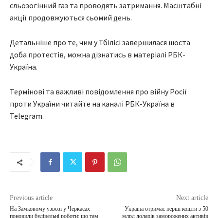
сльозогінний газ та проводять затримання. Масштабні
акції продовжуються сьомий день.
Детальніше про те, чим у Тбілісі завершилася шоста
доба протестів, можна дізнатись в матеріалі РБК-
Україна.
Термінові та важливі повідомлення про війну Росії
проти України читайте на каналі РБК-Україна в
Telegram.
Previous article
Next article
На Замковому узвозі у Черкасах
Україна отримає перші кошти з 50
поновили будівельні роботи: що там
млрд доларів заморожених активів