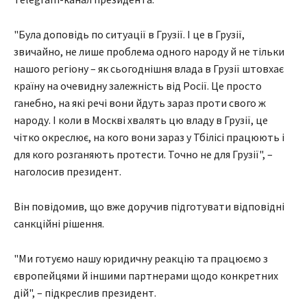
"Була доповідь по ситуації в Грузії. І це в Грузії,
звичайно, не лише проблема одного народу й не тільки
нашого регіону – як сьогоднішня влада в Грузії штовхає
країну на очевидну залежність від Росії. Це просто
ганебно, на які речі вони йдуть зараз проти свого ж
народу. І коли в Москві хвалять цю владу в Грузії, це
чітко окреслює, на кого вони зараз у Тбілісі працюють і
для кого розганяють протести. Точно не для Грузії", –
наголосив президент.
Він повідомив, що вже доручив підготувати відповідні
санкційні рішення.
"Ми готуємо нашу юридичну реакцію та працюємо з
європейцями й іншими партнерами щодо конкретних
дій", – підкреслив президент.