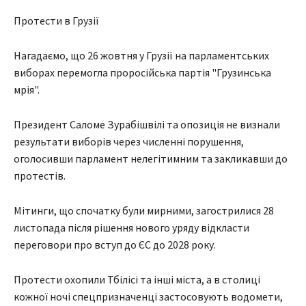
Протести в Грузії
Нагадаємо, що 26 жовтня у Грузії на парламентських
виборах перемогла проросійська партія "Грузинська
мрія".
Президент Саломе Зурабішвілі та опозиція не визнали
результати виборів через численні порушення,
оголосивши парламент нелегітимним та закликавши до
протестів.
Мітинги, що спочатку були мирними, загострилися 28
листопада після рішення нового уряду відкласти
переговори про вступ до ЄС до 2028 року.
Протести охопили Тбілісі та інші міста, а в столиці
кожної ночі спецпризначенці застосовують водомети,