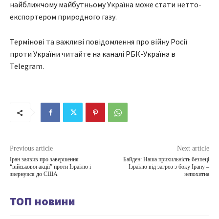
найближчому майбутньому Україна може стати нетто-
експортером природного газу.
Термінові та важливі повідомлення про війну Росії
проти України читайте на каналі РБК-Україна в
Telegram.
Previous article
Next article
Іран заявив про завершення
Байден: Наша прихильність безпеці
“військової акції” проти Ізраїлю і
Ізраїлю від загроз з боку Ірану –
звернувся до США
непохитна
ТОП новини