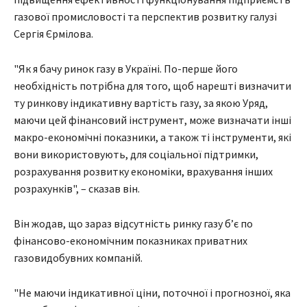
газової промисловості та перспектив розвитку галузі
Сергія Єрмілова.
"Як я бачу ринок газу в Україні. По-перше його
необхідність потрібна для того, щоб нарешті визначити
ту ринкову індикативну вартість газу, за якою Уряд,
маючи цей фінансовий інструмент, може визначати інші
макро-економічні показники, а також ті інструменти, які
вони використовують, для соціальної підтримки,
розрахування розвитку економіки, врахування інших
розрахунків", – сказав він.
Він жодав, що зараз відсутність ринку газу б’є по
фінансово-економічним показниках приватних
газовидобувних компаній.
"Не маючи індикативної ціни, поточної і прогнозної, яка