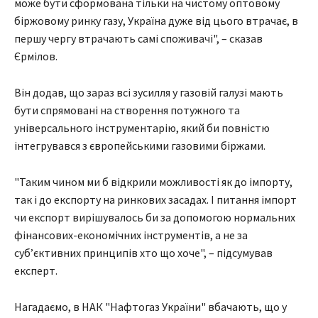
може бути сформована тільки на чистому оптовому
біржовому ринку газу, Україна дуже від цього втрачає, в
першу чергу втрачають самі споживачі", – сказав
Єрмілов.
Він додав, що зараз всі зусилля у газовій галузі мають
бути спрямовані на створення потужного та
універсального інструментарію, який би повністю
інтегрувався з європейськими газовими біржами.
"Таким чином ми б відкрили можливості як до імпорту,
так і до експорту на ринкових засадах. І питання імпорт
чи експорт вирішувалось би за допомогою нормальних
фінансових-економічних інструментів, а не за
суб’єктивних принципів хто що хоче", – підсумував
експерт.
Нагадаємо, в НАК "Нафтогаз України" вбачають, що у