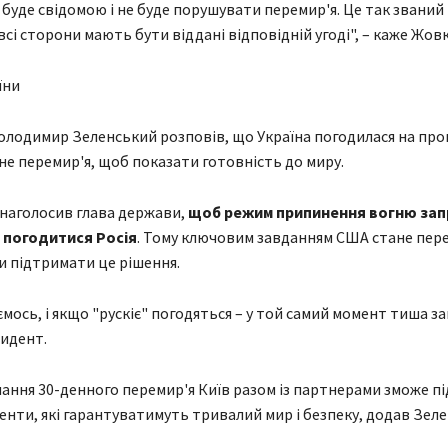
 буде свідомою і не буде порушувати перемир'я. Це так званий
всі сторони мають бути віддані відповідній угоді", – каже Жовк
їни
лодимир Зеленський розповів, що Україна погодилася на пр
е перемир'я, щоб показати готовність до миру.
 наголосив глава держави,
щоб режим припинення вогню за
є погодитися Росія
. Тому ключовим завданням США стане пер
и підтримати це рішення.
мось, і якщо "рускіє" погодяться – у той самий момент тиша за
идент.
мання 30-денного перемир'я Київ разом із партнерами зможе п
енти, які гарантуватимуть тривалий мир і безпеку, додав Зеле