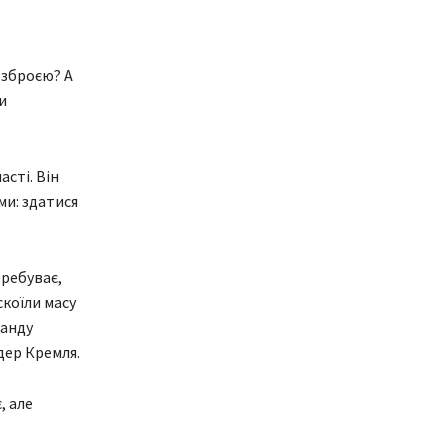
 зброєю? А
и
сті. Він
ми: здатися
еребуває,
скоїли масу
манду
дер Кремля.
, але