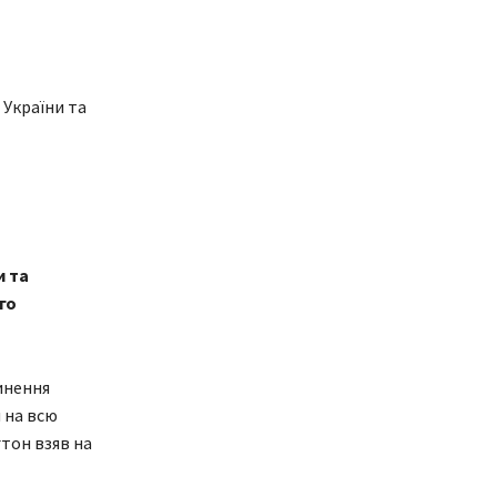
 України та
и та
го
инення
 на всю
гтон взяв на