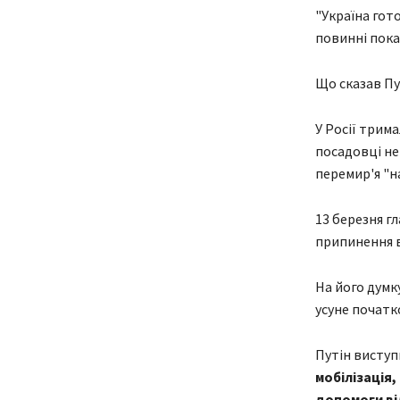
"Україна гот
повинні показ
Що сказав Пу
У Росії трим
посадовці не
перемир'я "н
13 березня г
припинення в
На його думк
усуне початк
Путін висту
мобілізація
допомоги ві