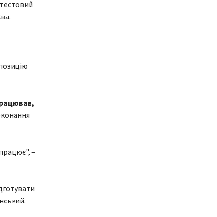
 тестовий
ва.
опозицію
працював,
еконання
працює", –
ідготувати
нський.