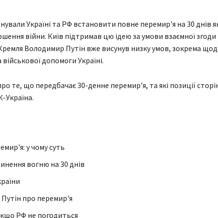
ували Україні та РФ встановити повне перемир'я на 30 днів 
ршення війни. Київ підтримав цю ідею за умови взаємної згоди
Кремля Володимир Путін вже висунув низку умов, зокрема щод
а військової допомоги Україні.
о те, що передбачає 30-денне перемир'я, та які позиції сторін
К-Україна.
мир'я: у чому суть
инення вогню на 30 днів
країни
 Путін про перемир'я
якщо РФ не погодиться