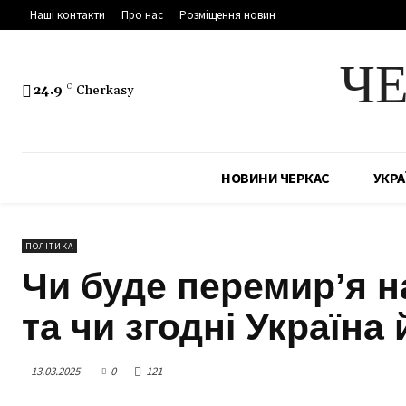
Наші контакти
Про нас
Розміщення новин
Ч
24.9
C
Cherkasy
НОВИНИ ЧЕРКАС
УКРА
ПОЛІТИКА
Чи буде перемир’я на
та чи згодні Україна
13.03.2025
0
121