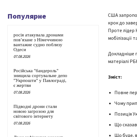
Популярне
CША запропон
крок до заве
Проте лідер 
росія атакувала дронами
мобілізації т
пов’язане з Німеччиною
вантажне судно поблизу
Одеси
Докладніше пр
07.08.2026
матеріалі РБ
Російська "бандероль"
знищила сортувальне депо
Зміст:
"Укрпошти" у Павлограді,
є жертви
Повне пере
07.08.2026
Чому прип
Підводні дрони стали
новою загрозою для
Позиція У
світового інтернету
07.08.2026
Що сказав
Що буде, 