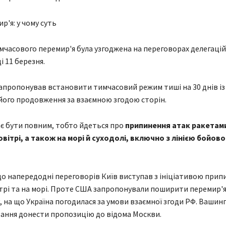
р'я: у чому суть
мчасового перемир'я була узгоджена на переговорах делегацій
 11 березня.
пропонував встановити тимчасовий режим тиші на 30 днів із
ого продовження за взаємною згодою сторін.
є бути повним, тобто йдеться про
припинення атак ракетам
вітрі, а також на морі й суходолі, включно з лінією бойово
о напередодні переговорів Київ виступав з ініціативою прип
трі та на морі. Проте США запропонували поширити перемир'я
, на що Україна погодилася за умови взаємної згоди РФ. Вашин
зання донести пропозицію до відома Москви.