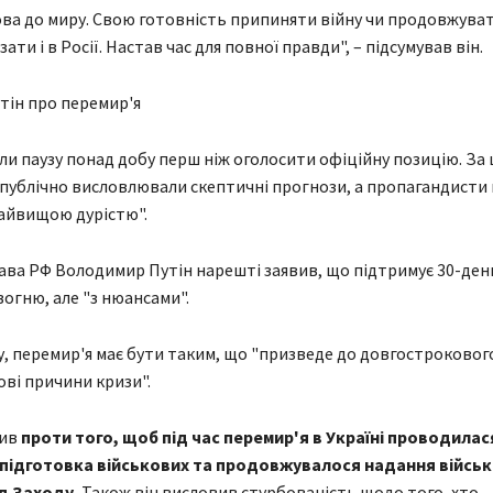
ова до миру. Свою готовність припиняти війну чи продовжуват
ати і в Росії. Настав час для повної правди", – підсумував він.
тін про перемир'я
али паузу понад добу перш ніж оголосити офіційну позицію. За 
публічно висловлювали скептичні прогнози, а пропагандисти
айвищою дурістю".
лава РФ Володимир Путін нарешті заявив, що підтримує 30-ден
огню, але "з нюансами".
у, перемир'я має бути таким, що "призведе до довгостроковог
ові причини кризи".
пив
проти того, щоб під час перемир'я в Україні проводилас
, підготовка військових та продовжувалося надання військ
д Заходу.
Також він висловив стурбованість щодо того, хто