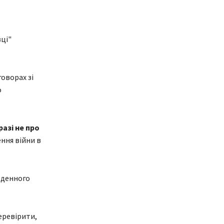
ці"
говорах зі
о
разі не про
ння війни в
-денного
еревірити,