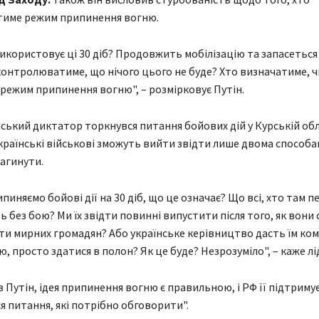
име режим припинення вогню.
використовує ці 30 діб? Продовжить мобілізацію та запасеться
 контролюватиме, що нічого цього не буде? Хто визначатиме, ч
режим припинення вогню", – розмірковує Путін.
ський диктатор торкнувся питання бойових дій у Курській обла
країнські військові зможуть вийти звідти лише двома способа
загинути.
иняємо бойові дії на 30 діб, що це означає? Що всі, хто там п
 без бою? Ми їх звідти повинні випустити після того, як вони 
ти мирних громадян? Або українське керівництво дасть їм ко
, просто здатися в полон? Як це буде? Незрозуміло", – каже лі
 Путін, ідея припинення вогню є правильною, і РФ її підтримує
 питання, які потрібно обговорити".