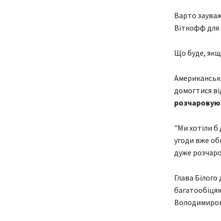
Варто зауваж
Віткофф для 
Що буде, якщ
Американськ
домогтися ві
розчаровуюч
"Ми хотіли б
угоди вже обг
дуже розчаро
Глава Білого
багатообіцяю
Володимиром