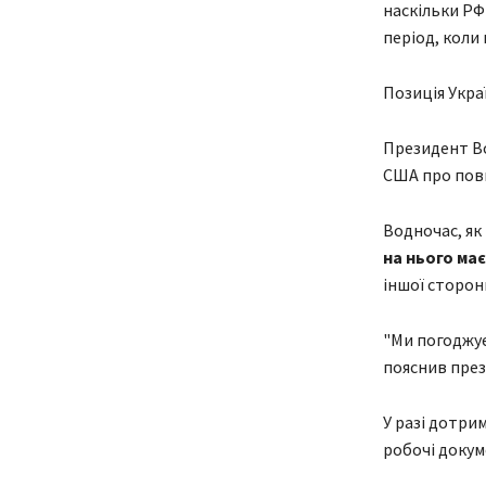
наскільки РФ
період, коли 
Позиція Укра
Президент Во
США про повн
Водночас, як
на нього ма
іншої сторон
"Ми погоджує
пояснив през
У разі дотри
робочі докум