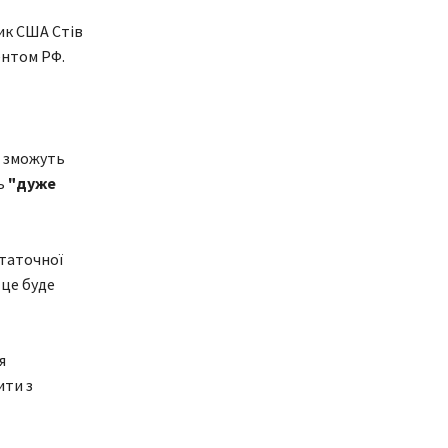
ик США Стів
ентом РФ.
 зможуть
ть
"дуже
статочної
 це буде
я
ити з