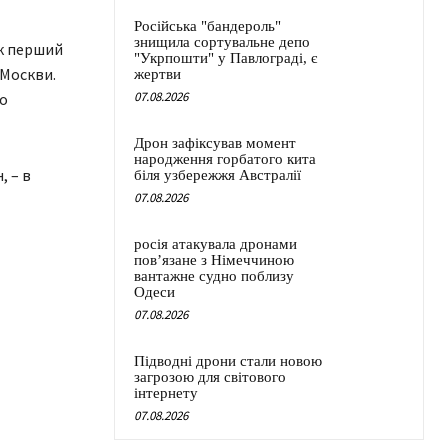
Російська "бандероль"
знищила сортувальне депо
як перший
"Укрпошти" у Павлограді, є
 Москви.
жертви
07.08.2026
о
Дрон зафіксував момент
народження горбатого кита
, – в
біля узбережжя Австралії
07.08.2026
росія атакувала дронами
пов’язане з Німеччиною
вантажне судно поблизу
Одеси
07.08.2026
Підводні дрони стали новою
загрозою для світового
інтернету
07.08.2026