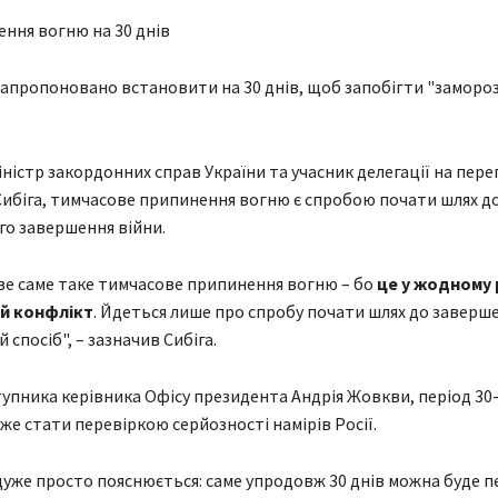
ння вогню на 30 днів
апропоновано встановити на 30 днів, щоб запобігти "замороз
іністр закордонних справ України та учасник делегації на пере
ибіга, тимчасове припинення вогню є спробою почати шлях д
о завершення війни.
е саме таке тимчасове припинення вогню – бо
це у жодному 
й конфлікт
. Йдеться лише про спробу почати шлях до заверше
спосіб", – зазначив Сибіга.
тупника керівника Офісу президента Андрія Жовкви, період 30
же стати перевіркою серйозності намірів Росії.
дуже просто пояснюється: саме упродовж 30 днів можна буде п