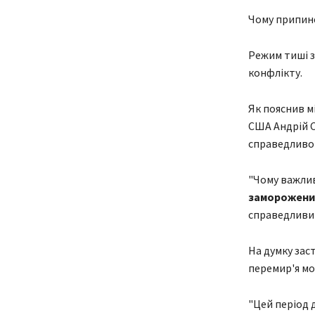
Чому припине
Режим тиші з
конфлікту.
Як пояснив м
США Андрій С
справедливог
"Чому важлив
заморожени
справедливий 
На думку зас
перемир'я мо
"Цей період 