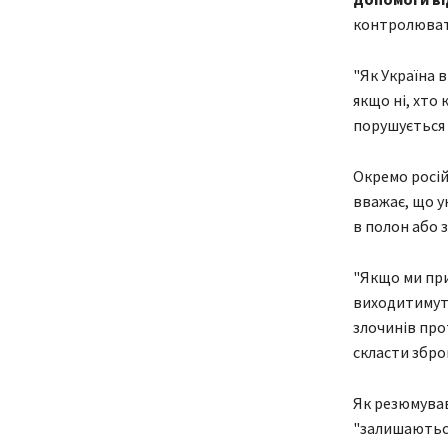
контролюват
"Як Україна 
якщо ні, хто
порушується 
Окремо росій
вважає, що у
в полон або 
"Якщо ми прип
виходитимуть
злочинів про
скласти зброю
Як резюмував
"залишаються