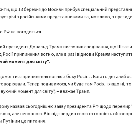
ити, що 13 березня до Москви прибув спеціальний представн
зустрічі з російськими представниками та, можливо, з презид
о РФ не погодиться
ий президент Дональд Трамп висловив сподівання, що Штати
д Росії припинення вогню, але в разі відмови Кремля наступи
ий момент для світу".
 домогтися припинення вогню з боку Росії… Багато деталей о
оворювали. Тепер подивимося, чи буде там Росія, і якщо ні, то
вуючий момент для світу", – вважає Трамп.
 дому назвав сьогоднішню заяву президента РФ щодо перемир'
чою, але неповною. Він підтвердив свою готовність обговор
 Путіним це питання.