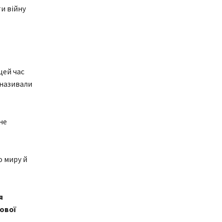
и війну
цей час
 називали
не
о миру й
я
ової