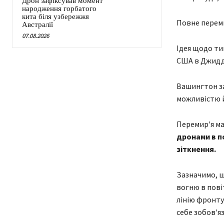
Дрон зафіксував момент
народження горбатого
кита біля узбережжя
Повне переми
Австралії
07.08.2026
Ідея щодо ти
США в Джидді
Вашингтон за
можливістю й
Перемир'я ма
дронами в по
зіткнення.
Зазначимо, щ
вогню в пові
лінію фронту
себе зобов'я