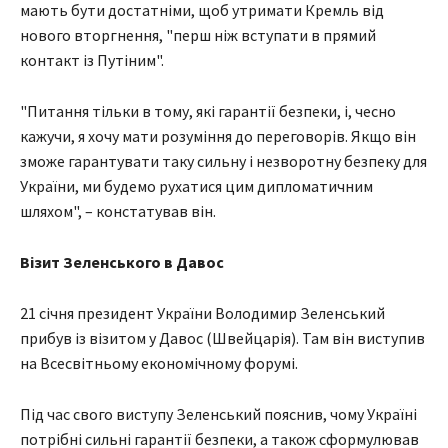
мають бути достатніми, щоб утримати Кремль від
нового вторгнення, "перш ніж вступати в прямий
контакт із Путіним".
"Питання тільки в тому, які гарантії безпеки, і, чесно
кажучи, я хочу мати розуміння до переговорів. Якщо він
зможе гарантувати таку сильну і незворотну безпеку для
України, ми будемо рухатися цим дипломатичним
шляхом", – констатував він.
Візит Зеленського в Давос
21 січня президент України Володимир Зеленський
прибув із візитом у Давос (Швейцарія). Там він виступив
на Всесвітньому економічному форумі.
Під час свого виступу Зеленський пояснив, чому Україні
потрібні сильні гарантії безпеки, а також сформулював