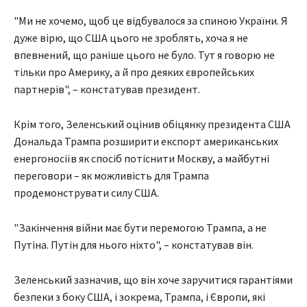
"Ми не хочемо, щоб це відбувалося за спиною України. Я
дуже вірю, що США цього не зроблять, хоча я не
впевнений, що раніше цього не було. Тут я говорю не
тільки про Америку, а й про деяких європейських
партнерів", – констатував президент.
Крім того, Зеленський оцінив обіцянку президента США
Дональда Трампа розширити експорт американських
енергоносіїв як спосіб потіснити Москву, а майбутні
переговори – як можливість для Трампа
продемонструвати силу США.
"Закінчення війни має бути перемогою Трампа, а не
Путіна. Путін для нього ніхто", – констатував він.
Зеленський зазначив, що він хоче заручитися гарантіями
безпеки з боку США, і зокрема, Трампа, і Європи, які