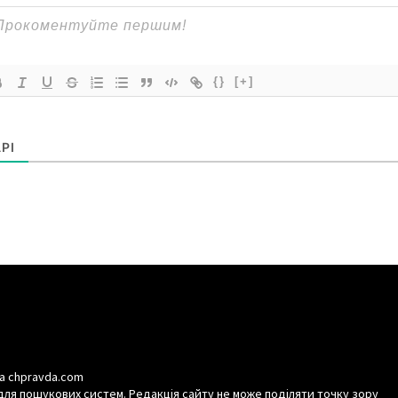
{}
[+]
РІ
а chpravda.com
для пошукових систем. Редакція сайту не може поділяти точку зору