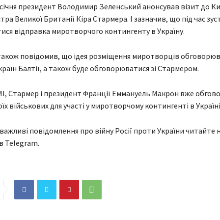
 січня президент Володимир Зеленський анонсував візит до К
тра Великої Британії Кіра Стармера. І зазначив, що під час зуст
ся відправка миротворчого контингенту в Україну.
акож повідомив, що ідея розміщення миротворців обговорюв
раїн Балтії, а також буде обговорюватися зі Стармером.
І, Стармер і президент Франції Еммануель Макрон вже обго
їх військових для участі у миротворчому контингенті в Україні
 важливі повідомлення про війну Росії проти України читайте н
в Telegram.