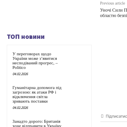
Previous article
Уночі Сили 
областю безп
ТОП новини
У переговорах щодо
України може з’явитися
несподіваний прогрес, –
Politico
04.02.2026
Гуманітарна допомога під
загрозою: як атаки РФ і
відключення світла
зривають поставки
04.02.2026
Підписати
Занадто дорого: Британія
хоче відправити в Україну