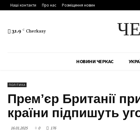
Наші контакти
Про нас
Розміщення новин
Ч
31.9
C
Cherkasy
НОВИНИ ЧЕРКАС
УКРА
ПОЛІТИКА
Прем’єр Британії при
країни підпишуть уг
16.01.2025
0
176