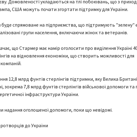
ву. Домовленості укладаються на тлі побоювань, що з прихо
мпа, США можуть почати згортати підтримку для України.
 буде спрямоване на підприємства, що підтримують "зелену" е
алізовані групи населення, включаючи жінок та ветеранів.
ачає, що Стармер має намір оголосити про виділення Україні 4
інгів на відновлення економіки, що створить можливості для
компаній.
ня 12,8 млрд фунтів стерлінгів підтримки, яку Велика Британі
і, зокрема 7,8 млрд фунтів стерлінгів військової допомоги та 
ергетичної інфраструктури України.
и надання оголошеної допомоги, поки що невідомі.
ротворців до України