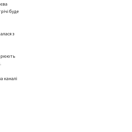
иєва
річі буде
алася з
ворюють
.
а каналі