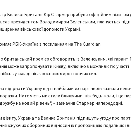
стр Великої Британії Кір Стармер прибув з офіційним візитом 
ться з президентом Володимиром Зеленським, планується під
зширення військової допомоги Україні.
омляє РБК-Україна з посиланням на The Guardian.
що британський прем'єр обговорить із Зеленським, які гаранті
нія може запропонувати Києву, включно з можливістю участі
військ у складі післявоєнних миротворчих сил.
на відірвати Україну від її найближчих партнерів зазнали вели
 поразки. Натомість ми стали ближчими, ніж будь-коли, і це п
дружбу на новий рівень", – зазначив Стармер напередодні.
и візиту, Україна та Велика Британія підпишуть угоду про пар
ння існуючих оборонних відносин із пропозицією подальшої в