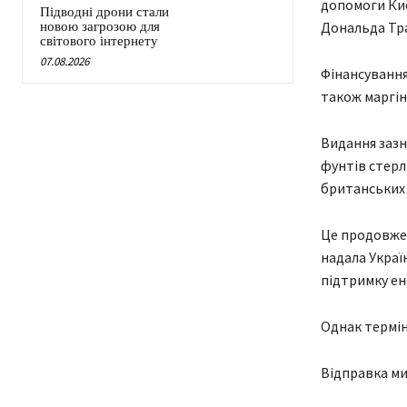
допомоги Киє
Підводні дрони стали
Дональда Тра
новою загрозою для
світового інтернету
07.08.2026
Фінансування
також маргін
Видання зазн
фунтів стерл
британських 
Це продовжен
надала Україн
підтримку ен
Однак термін
Відправка ми