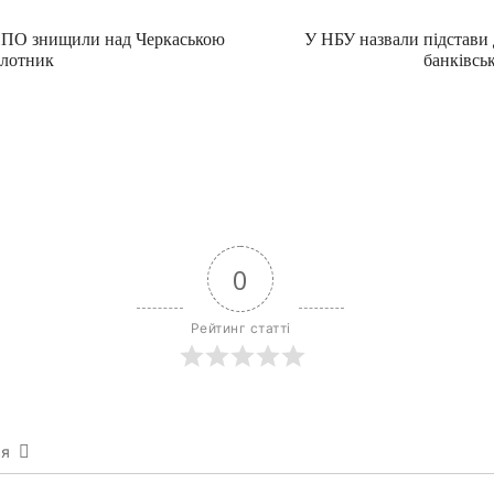
ППО знищили над Черкаською
У НБУ назвали підстави
ілотник
банківсь
0
Рейтинг статті
ся