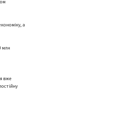
дом
кономіку, а
0 млн
я вже
постійну