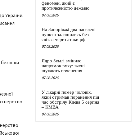
феномен, який є
протилежністю дежавю
до України.
07.08.2026
писання
На Запоріжжі два населені
пункти залишились без
світла через атаки рф
07.08.2026
Ядро Землі змінило
ї безпеки
напрямок руху: вчені
шукають пояснення
07.08.2026
У лікарні помер чоловік,
чезної
який отримав поранення під
артнерство
час обстрілу Києва 5 серпня
– КМВА
07.08.2026
тнерство
ійськової