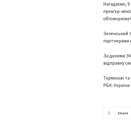
Нагадаємо, 9
прем'єр-мініс
обговорювати
Зеленський т
партнерами к
За даними ЗМ
відправку сво
Термінові та
РБК-Україна 
Share