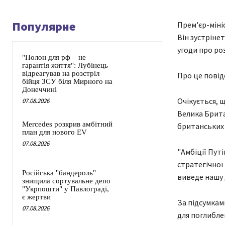
Популярне
Прем'єр-міні
Він зустріне
угоди про ро
"Полон для рф – не
гарантія життя": Лубінець
відреагував на розстріл
Про це повід
бійця ЗСУ біля Мирного на
Донеччині
Очікується, 
07.08.2026
Велика Брита
Mercedes розкрив амбітний
британських 
план для нового EV
07.08.2026
"Амбіції Путі
стратегічної
Російська "бандероль"
виведе нашу 
знищила сортувальне депо
"Укрпошти" у Павлограді,
є жертви
За підсумкам
07.08.2026
для поглибле