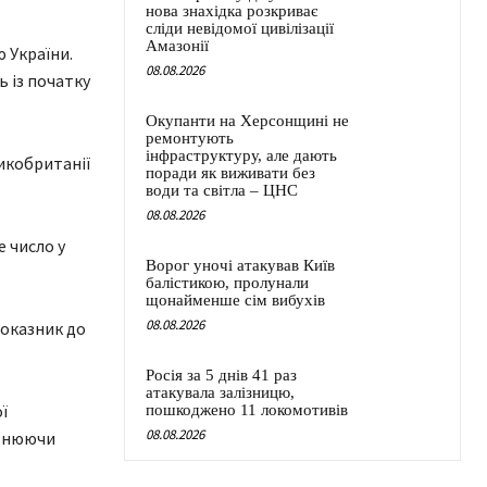
нова знахідка розкриває
сліди невідомої цивілізації
Амазонії
ю України.
08.08.2026
ь із початку
Окупанти на Херсонщині не
ремонтують
інфраструктуру, але дають
икобританії
поради як виживати без
води та світла – ЦНС
08.08.2026
 число у
Ворог уночі атакував Київ
балістикою, пролунали
щонайменше сім вибухів
08.08.2026
показник до
Росія за 5 днів 41 раз
атакувала залізницю,
ї
пошкоджено 11 локомотивів
08.08.2026
овнюючи