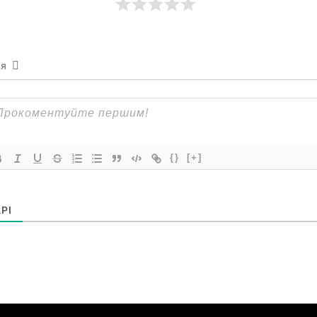
ся
{}
[+]
РІ