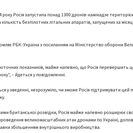
24 року Росія запустила понад 1300 дронів-камікадзе територіє
 кількість безпілотних літальних апаратів, запущених за місяц
омляє РБК-Україна з посиланням на Міністерство оборони Вел
поточних показників, майже напевно, що Росія перевершить це
оку", – йдеться у повідомленні.
ься у зведенні, незрозуміло, чи зможе Росія підтримувати цей 
ку.
ними британської розвідки, Росія майже напевно розширює сво
проведення великомасштабних атак дронами по Україні, доп
тавки збільшенням внутрішнього виробництва.