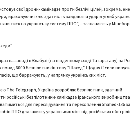
истовує свої дрони-камікадзе проти безлічі цілей, зокрема, ен
ри, враховуючи їхню здатність завдавати ударів углиб україн
инячи тиск на українську систему ППО", – зазначають у Мінобо
ахеди"
раз на заводі в Єлабузі (на південному сході Татарстану) на Ро
 понад 6000 безпілотників типу "Шахед". Щодня її сили випуск
пасів, що барражують, у напрямку українських міст.
єю The Telegraph, Україна розробляє безпілотник, здатний
и російські безпілотники-камікадзе іранського виробництва.
атиметься для переслідування та перехоплення Shahed-136 з
обів ППО для захисту українських міст від російських обстрілі