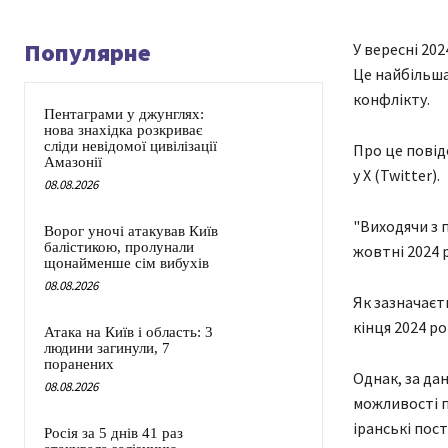
Популярне
У вересні 20
Це найбільша
конфлікту.
Пентаграми у джунглях:
нова знахідка розкриває
сліди невідомої цивілізації
Про це повід
Амазонії
у X (Twitter).
08.08.2026
"Виходячи з 
Ворог уночі атакував Київ
балістикою, пролунали
жовтні 2024 р
щонайменше сім вибухів
08.08.2026
Як зазначаєт
кінця 2024 ро
Атака на Київ і область: 3
людини загинули, 7
поранених
Однак, за да
08.08.2026
можливості 
іранські пос
Росія за 5 днів 41 раз