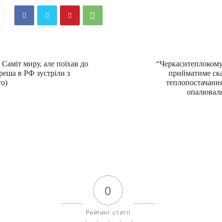
Саміт миру, але поїхав до
“Черкаситеплокому
реша в РФ зустріли з
прийматиме ска
о)
теплопостачання
опалюваль
0
Рейтинг статті