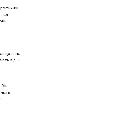
ергетичної
ської
рони
сії щорічно
ають від 30
 Він
амість
в.