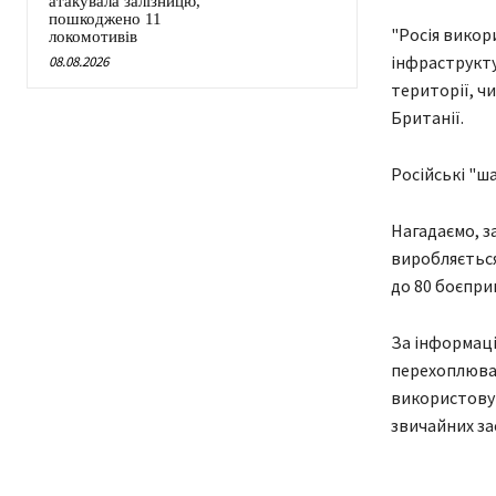
атакувала залізницю,
пошкоджено 11
"Росія викор
локомотивів
інфраструкту
08.08.2026
території, ч
Британії.
Російські "ш
Нагадаємо, за
виробляється
до 80 боєпри
За інформаці
перехоплюват
використовув
звичайних зас