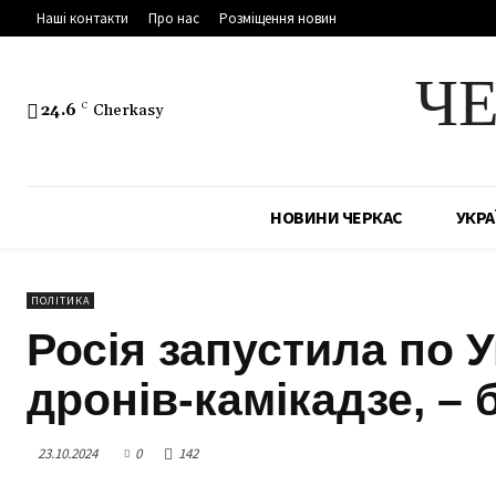
Наші контакти
Про нас
Розміщення новин
Ч
24.6
C
Cherkasy
НОВИНИ ЧЕРКАС
УКРА
ПОЛІТИКА
Росія запустила по У
дронів-камікадзе, – 
23.10.2024
0
142