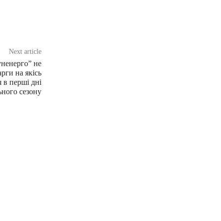
Next article
ненерго” не
рги на якісь
 в перші дні
ного сезону