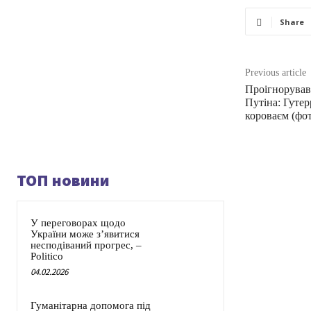
Share
Previous article
Проігнорував 
Путіна: Гутер
короваєм (фот
ТОП новини
У переговорах щодо
України може з’явитися
несподіваний прогрес, –
Politico
04.02.2026
Гуманітарна допомога під