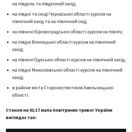
на південь та південний захід;
на півдні та сході Черкаської області курсом на
північний захід та на північний схід;
на півночі Кіровоградської області курсом на північ;
на півдні Вінницької області курсом на північний
захід;
на півночі Одеської області курсом на північний захід;
на півдні Миколаївської області курсом на північний
захід;
в районе міста Старокостянтинів Хмельницької
області.
Станом на 01:17 мапа повітряних тривог України
виглядає так: