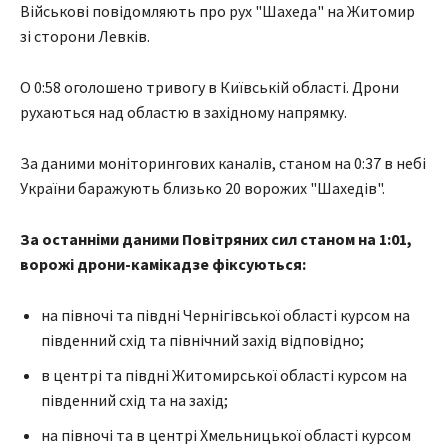
Військові повідомляють про рух "Шахеда" на Житомир
зі сторони Левків.
О 0:58 оголошено тривогу в Київській області. Дрони
рухаються над областю в західному напрямку.
За даними моніторингових каналів, станом на 0:37 в небі
України баражують близько 20 ворожих "Шахедів".
За останніми даними Повітряних сил станом на 1:01,
ворожі дрони-камікадзе фіксуються:
на півночі та півдні Чернігівської області курсом на
південний схід та північний захід відповідно;
в центрі та півдні Житомирської області курсом на
південний схід та на захід;
на півночі та в центрі Хмельницької області курсом