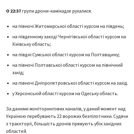
О 22:37
групи дрони-камікадзе рухалися:
на півночі Житомирської області курсом на південь;
на південному заході Чернігівської області курсом на
Київську область;
на півдні Сумської області курсом на Полтавщину;
на півночі Полтавської області курсом на північний
захід;
на півночі Дніпропетровської області курсом на захід.
у Херсонській області курсом на Одеську область.
За даними моніторингових каналів, у даний момент над
Україною перебувають 22 ворожих безпілотники. Судячи
з траєкторії, більшість дронів прямують убік західних
областей.