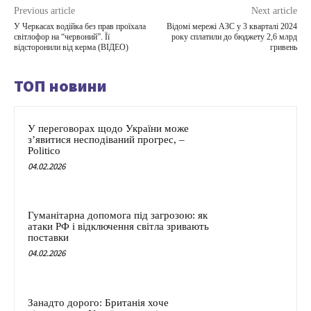
Previous article
Next article
У Черкасах водійка без прав проїхала
Відомі мережі АЗС у 3 кварталі 2024
світлофор на “червоний”. Її
року сплатили до бюджету 2,6 млрд
відсторонили від керма (ВІДЕО)
гривень
ТОП новини
У переговорах щодо України може
з’явитися несподіваний прогрес, –
Politico
04.02.2026
Гуманітарна допомога під загрозою: як
атаки РФ і відключення світла зривають
поставки
04.02.2026
Занадто дорого: Британія хоче