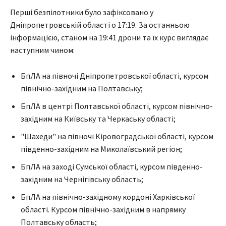
Перші безпілотники було зафіксовано у
Дніпропетровській області о 17:19. За останньою
інформацією, станом на 19:41 дрони та їх курс виглядає
наступним чином:
БпЛА на півночі Дніпропетровської області, курсом
північно-західним на Полтавську;
БпЛА в центрі Полтавської області, курсом північно-
західним на Київську та Черкаську області;
"Шахеди" на півночі Кіровоградської області, курсом
південно-західним на Миколаївський регіон;
БпЛА на заході Сумської області, курсом південно-
західним на Чернігівську область;
БпЛА на північно-західному кордоні Харківської
області. Курсом північно-західним в напрямку
Полтавську область;