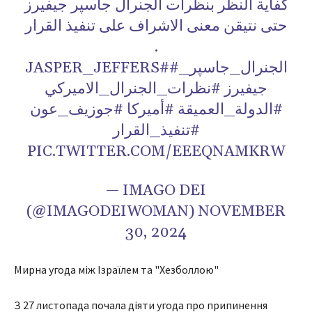
كفاية النظر بنظرات الجنرال جاسپر جيفيرز
حتى نتيقن معنى الاشراف على تنفيذ القرار
.
JASPER_JEFFERS##الجنرال_جاسپر_
جيفيرز #نظرات_الجنرال_الاميركي
#الدولة_العميقة #أميركا #جوزيف_عون
#تنفيذ_القرار
PIC.TWITTER.COM/EEEQNAMKRW
— IMAGO DEI
(@IMAGODEIWOMAN) NOVEMBER
30, 2024
Мирна угода між Ізраїлем та "Хезболлою"
З 27 листопада почала діяти угода про припинення