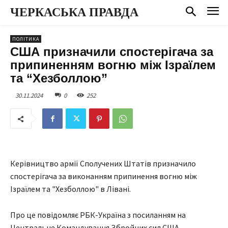
ЧЕРКАСЬКА ПРАВДА
ПОЛІТИКА
США призначили спостерігача за
припиненням вогню між Ізраїлем
та “Хезболлою”
30.11.2024
0
252
Керівництво армії Сполучених Штатів призначило
спостерігача за виконанням припинення вогню між
Ізраїлем та "Хезболлою" в Лівані.
Про це повідомляє РБК-Україна з посиланням на
Центральне Командування Збройних сил США