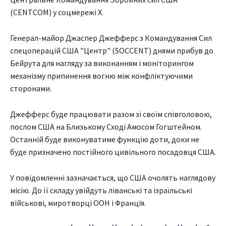
(CENTCOM) у соцмережі X.
Генерал-майор Джаспер Джефферс з Командування Сил
спецоперацій США "Центр" (SOCCENT) днями прибув до
Бейрута для нагляду за виконанням і моніторингом
механізму припинення вогню між конфліктуючими
сторонами.
Джефферс буде працювати разом зі своїм співголовою,
послом США на Близькому Сході Амосом Гогштейном.
Останній буде виконуватиме функцію доти, доки не
буде призначено постійного цивільного посадовця США.
У повідомленні зазначається, що США очолять наглядову
місію. До її складу увійдуть ліванські та ізраїльські
військові, миротворці ООН і Франція.