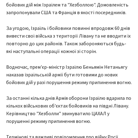
бойових дій між Ізраїлем та "Хезболлою". Домовленість
запропонували США та Франція в якості посередників.
За угодою, Ізраїль і бойовики повинні впродовж 60 днів
вивести свої війська з території Лівану та не вводити їх
повторно до цих районів. Також забороняються будь-
які наступальні операції кожної зі сторін.
Водночас, прем'єр-міністр Ізраїлю Беньямін Нетаньягу
наказав ізраїльській армії бути готовими до нових
бойових дій у разі порушення режиму припинення вогню.
За останні кілька днів Армія оборони Ізраїлю вдарила по
кількох військових об'єктах бойовиків на півдні Лівану.
Керівництво "Хезболли" звинуватило ЦАХАЛ у
порушенні режиму припинення вогню.
Термінові та важливі повідомлення про війну Росії