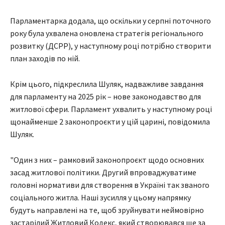
Парламентарка додала, що оскільки у серпні поточного
року була ухвалена оновлена стратегія регіонального
розвитку (ДСРР), у наступному році потрібно створити
план заходів по ній.
Крім цього, підкреслила Шуляк, надважливе завдання
для парламенту на 2025 рік – нове законодавство для
житлової сфери. Парламент ухвалить у наступному році
щонайменше 2 законопроєкти у цій царині, повідомила
Шуляк.
"Один з них – рамковий законопроєкт щодо основних
засад житлової політики. Другий впроваджуватиме
головні нормативи для створення в Україні так званого
соціального житла. Наші зусилля у цьому напрямку
будуть направлені на те, щоб зруйнувати неймовірно
застарілий Житловий Кодекс, який створювався ще за