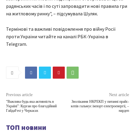
радянських часів і по суті запровадити нові правила гри
на житловому ринку", – підсумувала Шуляк.
Термінові та важливі повідомлення про війну Росії
проти України читайте на каналі РБК-Україна в
Telegram.
Previous article
Next article
“Важлива будь-яка активність в
Зволікання НКРЕКП у питанні прайс-
Україні”: Курган про благодійний
кепів гальмує імпорт електроенергії, –
ГайдаFest у Черкасах
нардеп
ТОП новини