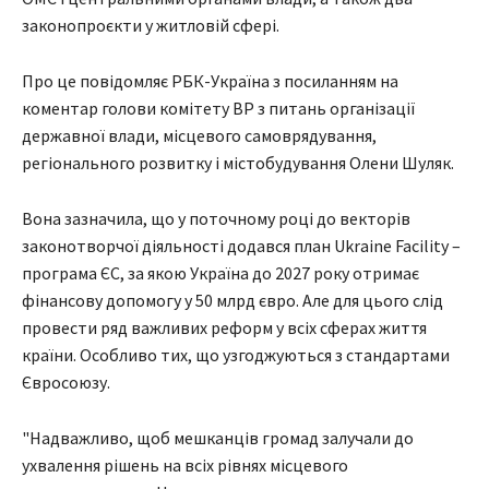
законопроєкти у житловій сфері.
Про це повідомляє РБК-Україна з посиланням на
коментар голови комітету ВР з питань організації
державної влади, місцевого самоврядування,
регіонального розвитку і містобудування Олени Шуляк.
Вона зазначила, що у поточному році до векторів
законотворчої діяльності додався план Ukraine Facility –
програма ЄС, за якою Україна до 2027 року отримає
фінансову допомогу у 50 млрд євро. Але для цього слід
провести ряд важливих реформ у всіх сферах життя
країни. Особливо тих, що узгоджуються з стандартами
Євросоюзу.
"Надважливо, щоб мешканців громад залучали до
ухвалення рішень на всіх рівнях місцевого