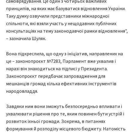
самоврядування. Це один з чотирьох важливих
принципів, на яких має базуватися відновлення України.
Таку думку озвучили представники міжнародної
спільноти, які взяли участь у нещодавних публічних
консультаціях на тему законодавчої рамки відновлення",
– зазначила Шуляк.
Вона підкреслила, що одну з ініціатив, направлених на
це – законопроєкт №7283, Парламент вже ухвалив і
наразі він знаходиться на підписі у Президента.
Законопроєкт передбачає запровадження для
мешканців громад кілька ефективних інструментів
народовладдя.
Завдяки ним вони зможуть безпосередньо впливати і
ухвалювати рішення про те, яким повинен бути устрій і
розвиток їхньої громади. Зокрема, в питаннях
формування й розподілу місцевого бюджету. Натомість