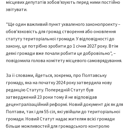
місцевих депутатів зобов'язують перед ними постійно
звітувати.
"Ще один важливий пункт ухваленого законопроекту –
обовʼязковість для громад створення або оновлення
статуту територіальної громади. У відповідності до
закону, це потрібно зробити до 1 січня 2027 року. Втім
деякі громади вже почали робити це добровільно", –
повідомила голова комітету місцевого самоврядування.
За її словами, йдеться, зокрема, про Полтавську
громаду, яка на початку 2024 року затвердила нову
редакцію Статуту. Попередній Статут був
затверджений 23 роки тому й не відповідав
децентралізаційний реформі. Новий документ діє як для
Полтави, так і для 55 сіл, які увійшли до територіальної
громади. Новий Статут надає жителям всієї громади
більше можливостей для громадського контролю