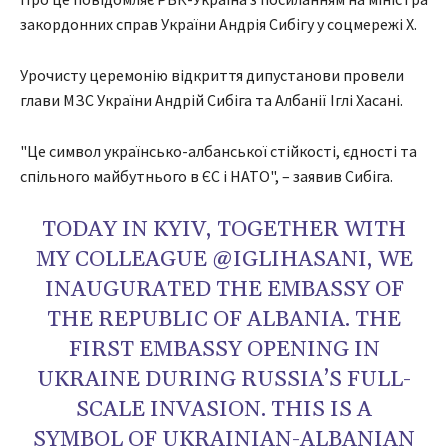
закордонних справ України Андрія Сибігу у соцмережі Х.
Урочисту церемонію відкриття дипустанови провели
глави МЗС України Андрій Сибіга та Албанії Іглі Хасані.
"Це символ українсько-албанської стійкості, єдності та
спільного майбутнього в ЄС і НАТО", – заявив Сибіга.
TODAY IN KYIV, TOGETHER WITH
MY COLLEAGUE @IGLIHASANI, WE
INAUGURATED THE EMBASSY OF
THE REPUBLIC OF ALBANIA. THE
FIRST EMBASSY OPENING IN
UKRAINE DURING RUSSIA’S FULL-
SCALE INVASION. THIS IS A
SYMBOL OF UKRAINIAN-ALBANIAN