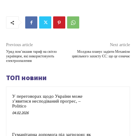
Previous article
Next article
Уряд помʼякшив тариф на світло
Молдова планує задіяти Механізм
українцям, які використовують
цивільного захисту ЄС: що це означає
електроопалення
ТОП новини
У переговорах щодо України може
з’явитися несподіваний прогрес, –
Politico
04.02.2026
Гуманітарна допомога під загрозою: як