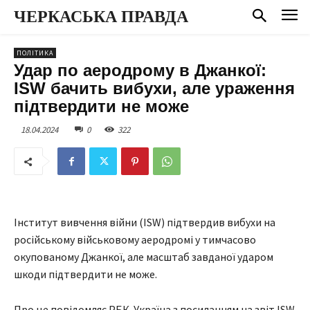
ЧЕРКАСЬКА ПРАВДА
ПОЛІТИКА
Удар по аеродрому в Джанкої:
ISW бачить вибухи, але ураження
підтвердити не може
18.04.2024
0
322
Інститут вивчення війни (ISW) підтвердив вибухи на
російському військовому аеродромі у тимчасово
окупованому Джанкої, але масштаб завданої ударом
шкоди підтвердити не може.
Про це повідомляє РБК-Україна з посиланням на звіт ISW.