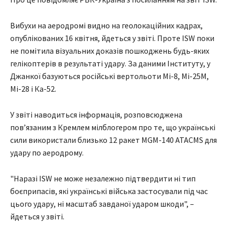
Вибухи на аеродромі видно на геолокаційних кадрах,
опублікованих 16 квітня, йдеться у звіті. Проте ISW поки
не помітила візуальних доказів пошкоджень будь-яких
гелікоптерів в результаті удару. За даними Інституту, у
Джанкої базуються російські вертольоти Мі-8, Мі-25М,
Мі-28 і Ка-52.
У звіті наводиться інформація, розповсюджена
пов’язаним з Кремлем мілблогером про те, що українські
сили використали близько 12 ракет MGM-140 ATACMS для
удару по аеродрому.
"Наразі ISW не може незалежно підтвердити ні тип
боєприпасів, які українські війська застосували під час
цього удару, ні масштаб завданої ударом шкоди", –
йдеться у звіті.