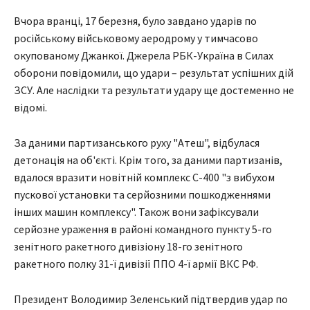
Вчора вранці, 17 березня, було завдано ударів по
російському військовому аеродрому у тимчасово
окупованому Джанкої. Джерела РБК-Україна в Силах
оборони повідомили, що удари – результат успішних дій
ЗСУ. Але наслідки та результати удару ще достеменно не
відомі.
За даними партизанського руху "Атеш", відбулася
детонація на об'єкті. Крім того, за даними партизанів,
вдалося вразити новітній комплекс С-400 "з вибухом
пускової установки та серйозними пошкодженнями
інших машин комплексу". Також вони зафіксували
серйозне ураження в районі командного пункту 5-го
зенітного ракетного дивізіону 18-го зенітного
ракетного полку 31-ї дивізії ППО 4-ї армії ВКС РФ.
Президент Володимир Зеленський підтвердив удар по