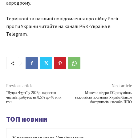
аеродрому.
Термінові та важливі повідомлення про війну Росії
проти України читайте на каналі РБК-Україна в
Telegram.
Previous article
Next article
“Луцьк Фудз” у 2023р. наростив
Мішель: лідери ЄС розуміють
чистий прибуток на 8,5% до 46 млн
важливість поставити Україні більше
грн
боєприпасів і засобів ППО
ТОП новини