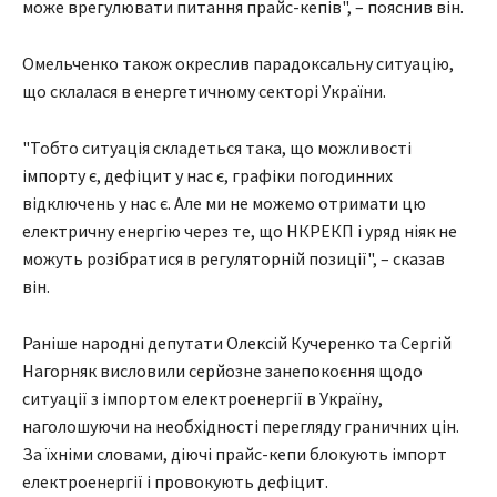
може врегулювати питання прайс-кепів", – пояснив він.
Омельченко також окреслив парадоксальну ситуацію,
що склалася в енергетичному секторі України.
"Тобто ситуація складеться така, що можливості
імпорту є, дефіцит у нас є, графіки погодинних
відключень у нас є. Але ми не можемо отримати цю
електричну енергію через те, що НКРЕКП і уряд ніяк не
можуть розібратися в регуляторній позиції", – сказав
він.
Раніше народні депутати Олексій Кучеренко та Сергій
Нагорняк висловили серйозне занепокоєння щодо
ситуації з імпортом електроенергії в Україну,
наголошуючи на необхідності перегляду граничних цін.
За їхніми словами, діючі прайс-кепи блокують імпорт
електроенергії і провокують дефіцит.