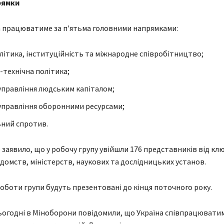
рямки
 працюватиме за п'ятьма головними напрямками:
літика, інституційність та міжнародне співробітництво;
-технічна політика;
управління людським капіталом;
управління оборонними ресурсами;
ний спротив.
 заявило, що у робочу групу увійшли 176 представників від кл
домств, міністерств, наукових та дослідницьких установ.
оботи групи будуть презентовані до кінця поточного року.
ьогодні в Міноборони повідомили, що Україна співпрацюватим