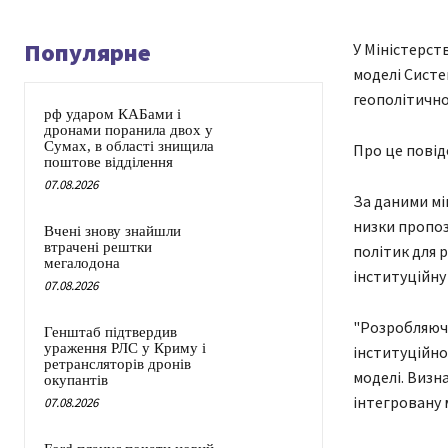
Популярне
У Міністерст
моделі Систе
геополітично
рф ударом КАБами і
дронами поранила двох у
Сумах, в області знищила
Про це повід
поштове відділення
07.08.2026
За даними мі
низки пропоз
Вчені знову знайшли
втрачені рештки
політик для 
мегалодона
інституційну
07.08.2026
"Розробляючи
Генштаб підтвердив
ураження РЛС у Криму і
інституційно
ретрансляторів дронів
моделі. Визн
окупантів
інтегровану 
07.08.2026