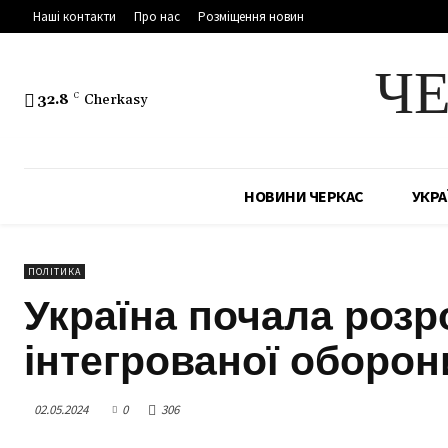
Наші контакти
Про нас
Розміщення новин
Ч
32.8
C
Cherkasy
НОВИНИ ЧЕРКАС
УКРА
ПОЛІТИКА
Україна почала розр
інтегрованої оборон
02.05.2024
0
306