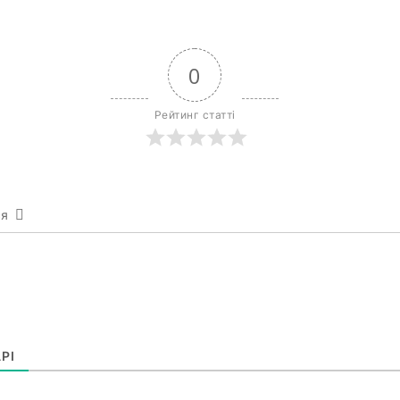
0
Рейтинг статті
ся
РІ