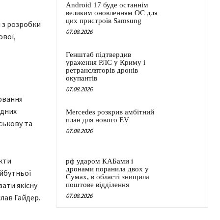
Android 17 буде останнім
великим оновленням ОС для
цих пристроїв Samsung
и з розробки
07.08.2026
ової,
Генштаб підтвердив
ураження РЛС у Криму і
ретрансляторів дронів
окупантів
07.08.2026
ювання
ідних
Mercedes розкрив амбітний
план для нового EV
ськову та
07.08.2026
кти
рф ударом КАБами і
дронами поранила двох у
айбутньої
Сумах, в області знищила
вати якісну
поштове відділення
07.08.2026
лав Гайдер.