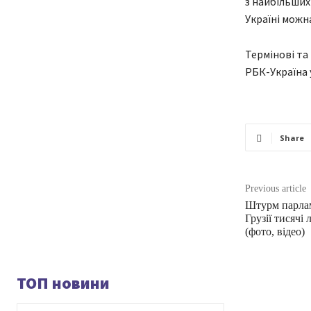
з найбільших
Україні можн
Термінові та
РБК-Україна 
Share
Previous article
Штурм парламе
Грузії тисячі
(фото, відео)
ТОП новини