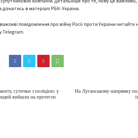
 супутникових компаній. Детальніше про те, чому це важливо, 
а дізнатись в матеріалі РБК-Україна.
 важливі повідомлення про війну Росії проти України читайте н
у Telegram.
нту, сутички з поліцією: у
На Луганському напрямку по
 людей вийшли на протести
і