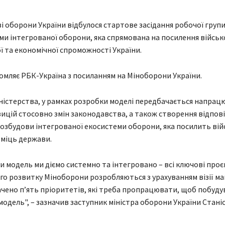
ві оборони України відбулося стартове засідання робочої груп
ми інтегрованої оборони, яка спрямована на посилення військ
ї та економічної спроможності України.
омляє РБК-Україна з посиланням на Міноборони України.
ністерства, у рамках розробки моделі передбачається напрац
ицій стосовно змін законодавства, а також створення відпов
розбудови інтегрованої екосистеми оборони, яка посилить вій
 міць держави.
 модель ми діємо системно та інтегровано – всі ключові проє
го розвитку Міноборони розробляються з урахуванням візії м
ачено п’ять пріоритетів, які треба пропрацювати, щоб побуду
модель", – зазначив заступник міністра оборони України Станіс