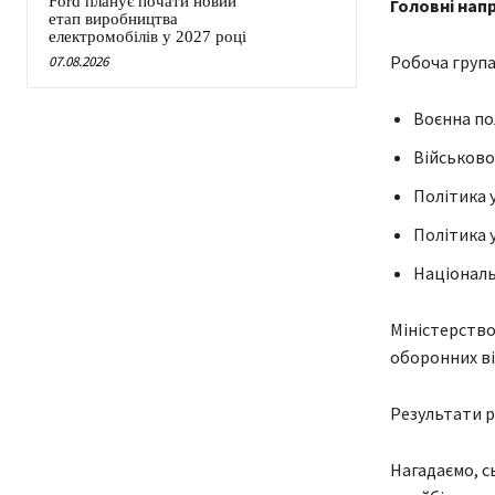
Ford планує почати новий
Головні нап
етап виробництва
електромобілів у 2027 році
Робоча група
07.08.2026
Воєнна по
Військово
Політика 
Політика 
Національ
Міністерство
оборонних ві
Результати р
Нагадаємо, с