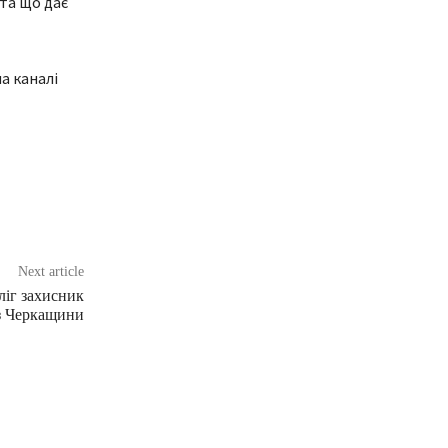
та що дає
а каналі
Next article
ліг захисник
з Черкащини