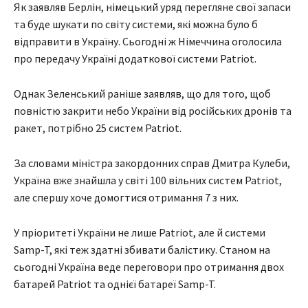
Як заявляв Берлін, німецький уряд перегляне свої запаси
та буде шукати по світу системи, які можна було б
відправити в Україну. Сьогодні ж Німеччина оголосила
про передачу Україні додаткової системи Patriot.
Однак Зеленський раніше заявляв, що для того, щоб
повністю закрити небо України від російських дронів та
ракет, потрібно 25 систем Patriot.
За словами міністра закордонних справ Дмитра Кулеби,
Україна вже знайшла у світі 100 вільних систем Patriot,
але спершу хоче домогтися отримання 7 з них.
У пріоритеті України не лише Patriot, але й системи
Samp-T, які теж здатні збивати балістику. Станом на
сьогодні Україна веде переговори про отримання двох
батарей Patriot та однієї батареї Samp-T.