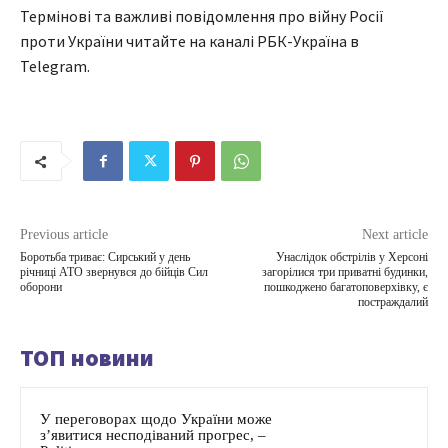
Термінові та важливі повідомлення про війну Росії
проти України читайте на каналі РБК-Україна в
Telegram.
Previous article
Next article
Боротьба триває: Сирський у день
Унаслідок обстрілів у Херсоні
річниці АТО звернувся до бійців Сил
загорілися три приватні будинки,
оборони
пошкоджено багатоповерхівку, є
постраждалий
ТОП новини
У переговорах щодо України може
з’явитися несподіваний прогрес, –