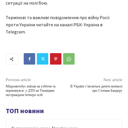
ситуації на полі бою.
Термінові та важливі повідомлення про війну Росії
проти України читайте на каналі РБК-Україна в
Telegram.
Previous article
Next article
Мікроавтобус виїхав на узбіччя та
В Україні зʼявляться дитячі комікси
перекинувся: у ДТП на Уманщині
про Степана Бандеру
постраждали четверо осіб
ТОП новини