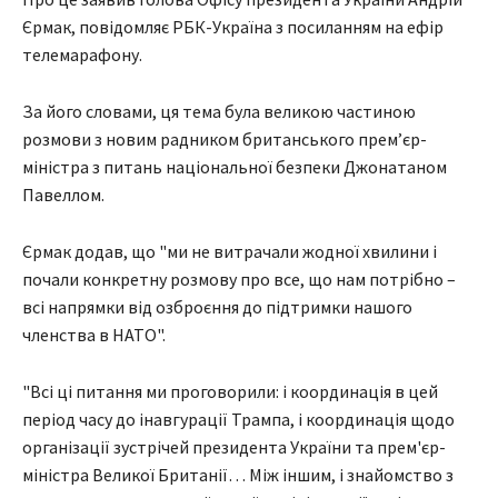
Єрмак, повідомляє РБК-Україна з посиланням на ефір
телемарафону.
За його словами, ця тема була великою частиною
розмови з новим радником британського прем’єр-
міністра з питань національної безпеки Джонатаном
Павеллом.
Єрмак додав, що "ми не витрачали жодної хвилини і
почали конкретну розмову про все, що нам потрібно –
всі напрямки від озброєння до підтримки нашого
членства в НАТО".
"Всі ці питання ми проговорили: і координація в цей
період часу до інавгурації Трампа, і координація щодо
організації зустрічей президента України та прем'єр-
міністра Великої Британії… Між іншим, і знайомство з