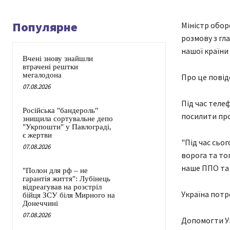
Популярне
Міністр обор
розмову з г
нашої країни
Вчені знову знайшли
втрачені рештки
мегалодона
Про це повід
07.08.2026
Під час теле
Російська "бандероль"
посилити про
знищила сортувальне депо
"Укрпошти" у Павлограді,
є жертви
"Під час сьо
07.08.2026
ворога та то
наше ППО та н
"Полон для рф – не
гарантія життя": Лубінець
відреагував на розстріл
Україна потр
бійця ЗСУ біля Мирного на
Донеччині
07.08.2026
Допомогти Ук