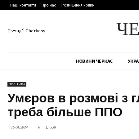
Наші контакти
Про нас
Розміщення новин
Ч
22.9
C
Cherkasy
НОВИНИ ЧЕРКАС
УКРА
ПОЛІТИКА
Умєров в розмові з 
треба більше ППО
16.04.2024
0
338