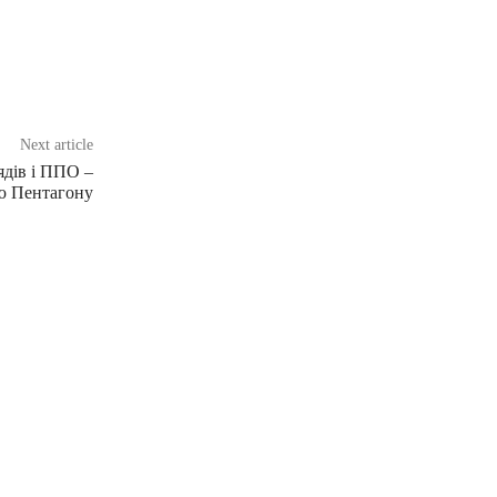
Next article
ядів і ППО –
ою Пентагону