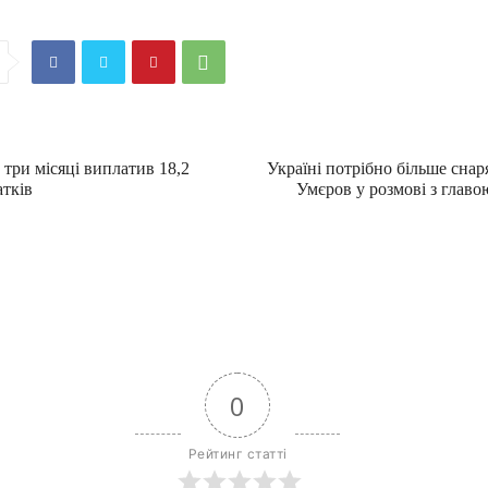
 три місяці виплатив 18,2
Україні потрібно більше снар
атків
Умєров у розмові з глав
0
Рейтинг статті