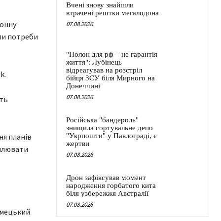
Вчені знову знайшли
втрачені рештки мегалодона
фонну
07.08.2026
ли потреби
"Полон для рф – не гарантія
життя": Лубінець
відреагував на розстріл
k.
бійця ЗСУ біля Мирного на
Донеччині
07.08.2026
сть
Російська "бандероль"
знищила сортувальне депо
ня планів
"Укрпошти" у Павлограді, є
жертви
силювати
07.08.2026
Дрон зафіксував момент
народження горбатого кита
біля узбережжя Австралії
07.08.2026
імецький