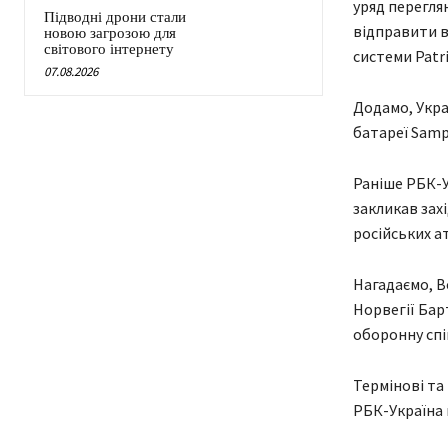
уряд переглян
Підводні дрони стали
відправити в
новою загрозою для
світового інтернету
системи Patri
07.08.2026
Додамо, Укра
батареї Samp
Раніше РБК-У
закликав зах
російських ат
Нагадаємо, В
Норвегії Бар
оборонну спі
Термінові та
РБК-Україна 