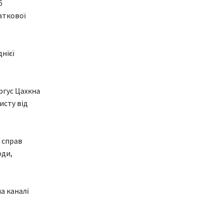
б
аткової
нієї
ргус Цахкна
исту від
 справ
оди,
а каналі