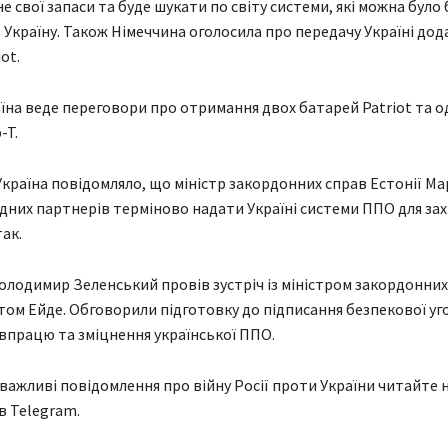
е свої запаси та буде шукати по світу системи, які можна було 
 Україну. Також Німеччина оголосила про передачу Україні дод
ot.
їна веде переговори про отримання двох батарей Patriot та од
-T.
країна повідомляло, що міністр закордонних справ Естонії Ма
ідних партнерів терміново надати Україні системи ППО для зах
ак.
олодимир Зеленський провів зустріч із міністром закордонних
том Ейде. Обговорили підготовку до підписання безпекової уг
впрацю та зміцнення української ППО.
 важливі повідомлення про війну Росії проти України читайте н
в Telegram.