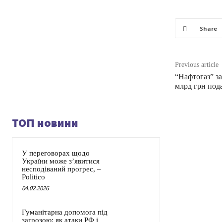
Share
Previous article
“Нафтогаз” за
млрд грн под
ТОП новини
У переговорах щодо
України може з’явитися
несподіваний прогрес, –
Politico
04.02.2026
Гуманітарна допомога під
загрозою: як атаки РФ і