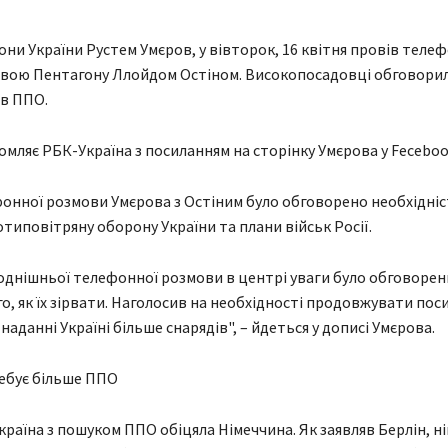
они України Рустем Умєров, у вівторок, 16 квітня провів теле
лавою Пентагону Ллойдом Остіном. Високопосадовці обговори
 в ППО.
омляє РБК-Україна з посиланням на сторінку Умєрова у Feceboo
фонної розмови Умєрова з Остіним було обговорено необхідні
типовітряну оборону України та плани військ Росії.
годнішньої телефонної розмови в центрі уваги було обговорен
го, як їх зірвати. Наголосив на необхідності продовжувати по
аданні Україні більше снарядів", – йдеться у дописі Умєрова.
ебує більше ППО
раїна з пошуком ППО обіцяла Німеччина. Як заявляв Берлін, н