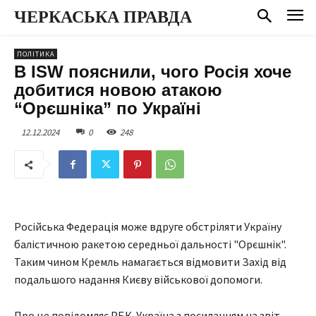
ЧЕРКАСЬКА ПРАВДА
ПОЛІТИКА
В ISW пояснили, чого Росія хоче
добитися новою атакою
“Орєшніка” по Україні
12.12.2024
0
248
Російська Федерація може вдруге обстріляти Україну
балістичною ракетою середньої дальності "Орєшнік".
Таким чином Кремль намагається відмовити Захід від
подальшого надання Києву військової допомоги.
Про це повідомляє РБК-Україна з посиланням на звіт