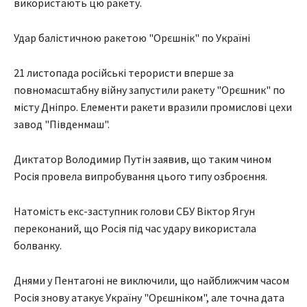
використають цю ракету.
Удар балістичною ракетою "Орєшнік" по Україні
21 листопада російські терористи вперше за
повномасштабну війну запустили ракету "Орєшник" по
місту Дніпро. Елементи ракети вразили промислові цехи
завод "Південмаш".
Диктатор Володимир Путін заявив, що таким чином
Росія провела випробування цього типу озброєння.
Натомість екс-заступник голови СБУ Віктор Ягун
переконаний, що Росія під час удару використала
болванку.
Днями у Пентагоні не виключили, що найближчим часом
Росія знову атакує Україну "Орєшніком", але точна дата