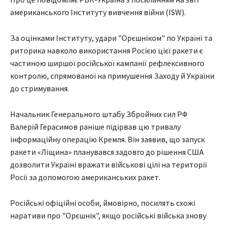
американського Інституту вивчення війни (ISW).
За оцінками Інституту, удари "Орєшніком" по Україні та
риторика навколо використання Росією цієї ракети є
частиною ширшої російської кампанії рефлексивного
контролю, спрямованої на примушення Заходу й України
до стримування.
Начальник Генерального штабу Збройних сил РФ
Валерій Герасимов раніше підірвав цю тривалу
інформаційну операцію Кремля. Він заявив, що запуск
ракети «Ліщина» планувався задовго до рішення США
дозволити Україні вражати військові цілі на території
Росії за допомогою американських ракет.
Російські офіційні особи, ймовірно, посилять схожі
наративи про "Орєшнік", якщо російські війська знову